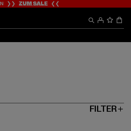
ION ❯❯
ZUM SALE
❮❮
FILTER