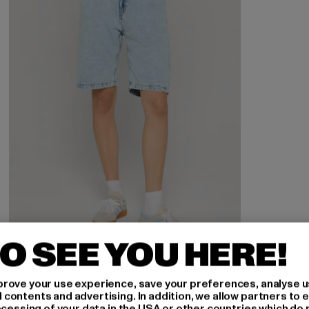
O SEE YOU HERE!
DEF
rove your use experience, save your preferences, analyse u
SKATER
ontents and advertising. In addition, we allow partners to e
ocessing of your data in the USA or other countries which do 