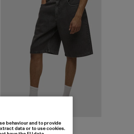
DEF
se behaviour and to provide
SKATER
xtract data or to use cookies.
not have the EU data