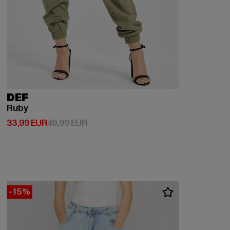
DEF
Ruby
Derzeitiger Preis: 33,99 EUR
Aktionspreis: 49,99 EUR
33,99 EUR
49,99 EUR
-15%