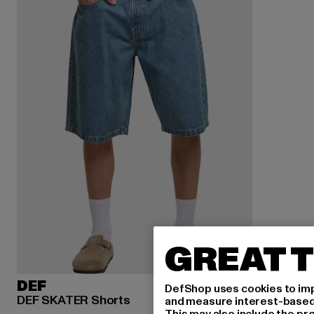
GREAT T
DEF
DefShop uses cookies to imp
DEF SKATER Shorts
and measure interest-based c
This may also include the pr