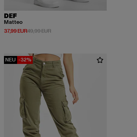
DEF
Matteo
Derzeitiger Preis: 37,99 EUR
Aktionspreis: 49,99 EUR
37,99 EUR
49,99 EUR
NEU
-32%