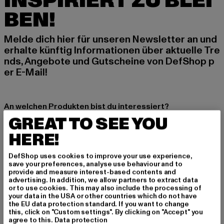
INSPIRIERT ZU BLEI
BEN!
Melde dich hier für unseren Newsletter an und
erhalte künftig Informationen über aktuelle Tre
nds, Angebote und Gutscheine von DefShop p
er E-Mail!
An welchen Produkten bist du interessiert?
GREAT TO SEE YOU
MÄNNER
FRAUEN
HERE!
DefShop uses cookies to improve your use experience,
E-MAIL
save your preferences, analyse use behaviour and to
provide and measure interest-based contents and
advertising. In addition, we allow partners to extract data
ANMELDEN
or to use cookies. This may also include the processing of
your data in the USA or other countries which do not have
the EU data protection standard. If you want to change
Informationen dazu, wie DefShop mit Deinen Daten umgeht, findest Du
this, click on "Custom settings". By clicking on "Accept" you
in unserer Datenschutzerklärung. Du kannst Dich jederzeit kostenfei
abmelden.
Datenschutzerklärung lesen.
agree to this.
Data protection