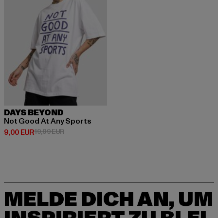
DAYS BEYOND
Not Good At Any Sports
Derzeitiger Preis: 9,00 EUR
Aktionspreis: 19,99 EUR
9,00 EUR
19,99 EUR
MELDE DICH AN, UM