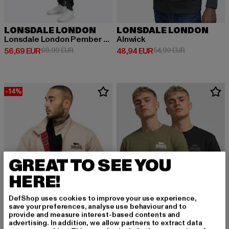
LONSDALE LONDON
LONSDALE LONDON
Lonsdale London Pember Jogginganzüge
Alnwick
Derzeitiger Preis: 56,69 EUR
Aktionspreis: 69,99 EUR
Derzeitiger Preis: 48,94 EUR
Aktionspreis:
56,69 EUR
69,99 EUR
48,94 EUR
54,99 EUR
-14%
GREAT TO SEE YOU
HERE!
DefShop uses cookies to improve your use experience,
save your preferences, analyse use behaviour and to
provide and measure interest-based contents and
advertising. In addition, we allow partners to extract data