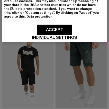
or to use cookies. This may also include the processing of
LONSDALE LONDON
your data in the USA or other countries which do not have
Classic
LONSDALE LONDON
the EU data protection standard. If you want to change
Derzeitiger Preis: 77,39 EUR
Aktionspreis: 89,99 EUR
77,39 EUR
89,99 EUR
Blairmore Double Pack
this, click on "Custom settings". By clicking on "Accept" you
agree to this.
Data protection
Derzeitiger Preis: 36,79 EUR
36,79 EUR
ACCEPT
INDIVIDUAL SETTINGS