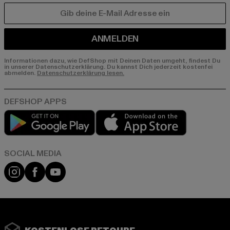
E-MAIL
ANMELDEN
Informationen dazu, wie DefShop mit Deinen Daten umgeht, findest Du
in unserer Datenschutzerklärung. Du kannst Dich jederzeit kostenfei
abmelden.
Datenschutzerklärung lesen.
Play market
App store
Instagram
Facebook
YouTube