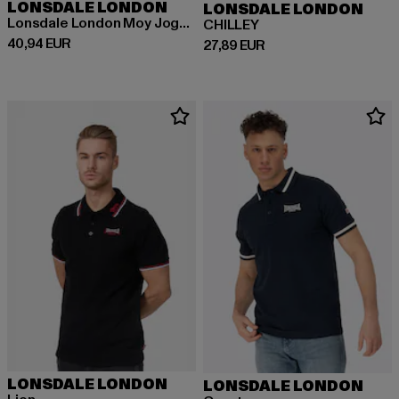
LONSDALE LONDON
LONSDALE LONDON
Lonsdale London Moy Jogginganzüge
CHILLEY
Derzeitiger Preis: 40,94 EUR
40,94 EUR
Derzeitiger Preis: 27,89 EUR
27,89 EUR
LONSDALE LONDON
LONSDALE LONDON