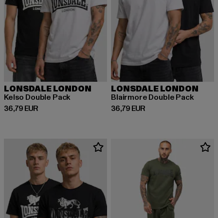
LONSDALE LONDON
LONSDALE LONDON
Kelso Double Pack
Blairmore Double Pack
Derzeitiger Preis: 36,79 EUR
Derzeitiger Preis: 36,79 EUR
36,79 EUR
36,79 EUR