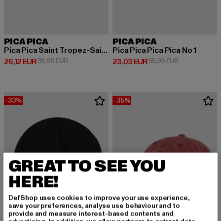
PICA PICA
PICA PICA
Pica Pica Saint Tropez-Saint Moritz
Pica Pica Pica Pica No 1
Derzeitiger Preis: 26,12 EUR
Aktionspreis: 38,99 EUR
Derzeitiger Preis: 23,03 EUR
Aktionspreis:
26,12 EUR
38,99 EUR
23,03 EUR
35,99 EUR
-33%
-35%
GREAT TO SEE YOU
HERE!
DefShop uses cookies to improve your use experience,
save your preferences, analyse use behaviour and to
provide and measure interest-based contents and