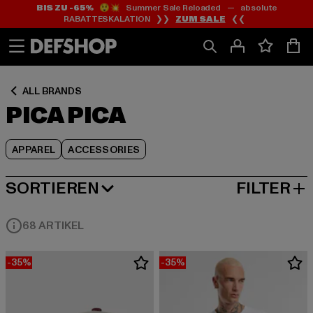
BIS ZU -65%
😲💥 Summer Sale Reloaded — absolute
Zum
Zum
Zum
RABATTESKALATION ❯❯
ZUM SALE
❮❮
Inhalt
Fußzeile
Produktraster
springen
springen
springen
ALL BRANDS
PICA PICA
APPAREL
ACCESSORIES
SORTIEREN
FILTER
BELIEBTESTE
68 ARTIKEL
-35%
-35%