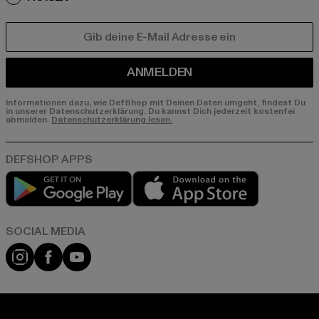
E-MAIL
ANMELDEN
Informationen dazu, wie DefShop mit Deinen Daten umgeht, findest Du
in unserer Datenschutzerklärung. Du kannst Dich jederzeit kostenfei
abmelden.
Datenschutzerklärung lesen.
Play market
App store
Instagram
Facebook
YouTube