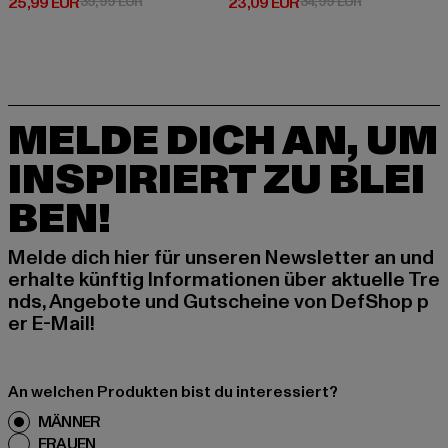
Derzeitiger Preis: 25,99 EUR
Aktionspreis: 39,99 EUR
Derzeitiger Preis: 23,09 EUR
Aktionspreis:
25,99 EUR
39,99 EUR
23,09 EUR
34,99 EUR
MELDE DICH AN, UM
INSPIRIERT ZU BLEI
BEN!
Melde dich hier für unseren Newsletter an und
erhalte künftig Informationen über aktuelle Tre
nds, Angebote und Gutscheine von DefShop p
er E-Mail!
An welchen Produkten bist du interessiert?
MÄNNER
FRAUEN