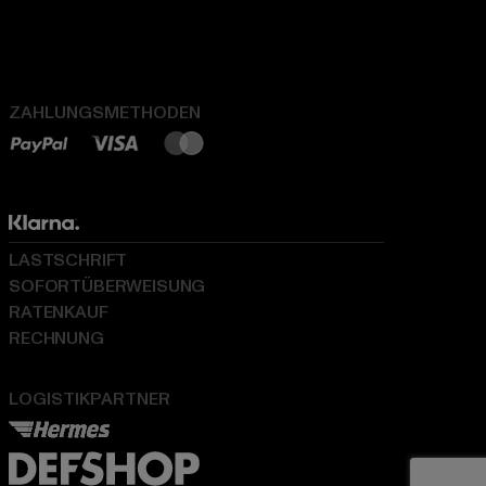
ZAHLUNGSMETHODEN
LASTSCHRIFT
SOFORTÜBERWEISUNG
RATENKAUF
RECHNUNG
LOGISTIKPARTNER