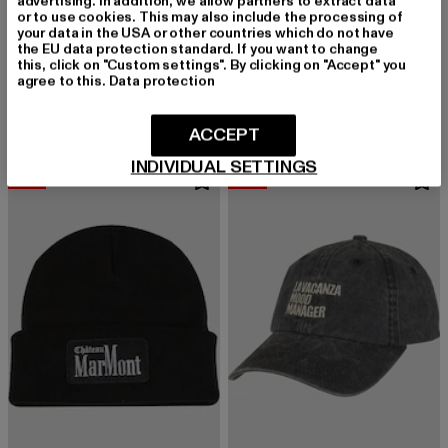
advertising. In addition, we allow partners to extract data
or to use cookies. This may also include the processing of
your data in the USA or other countries which do not have
the EU data protection standard. If you want to change
PICA PICA
PICA PICA
this, click on "Custom settings". By clicking on "Accept" you
Pica Pica Pica Pica Beanie
Pica Pica Seasonal Nomad
agree to this.
Data protection
Derzeitiger Preis: 26,12 EUR
Aktionspreis: 38,99 EUR
Derzeitiger Preis: 25,99 EUR
Aktionspreis:
26,12 EUR
38,99 EUR
25,99 EUR
39,99 EUR
ACCEPT
INDIVIDUAL SETTINGS
-33%
-36%