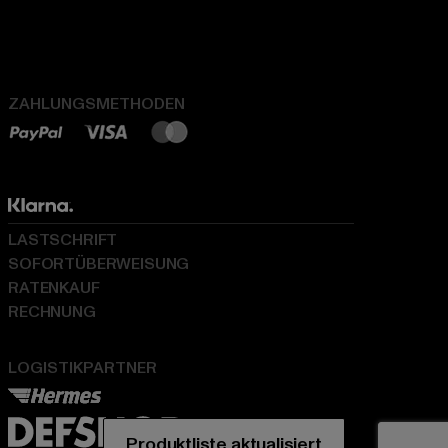
ZAHLUNGSMETHODEN
LASTSCHRIFT
SOFORTÜBERWEISUNG
RATENKAUF
RECHNUNG
LOGISTIKPARTNER