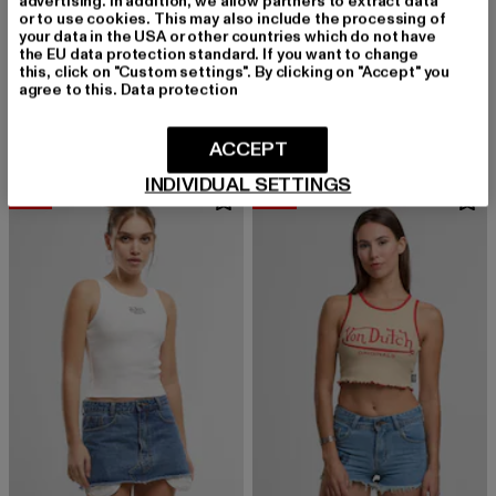
advertising. In addition, we allow partners to extract data
or to use cookies. This may also include the processing of
your data in the USA or other countries which do not have
the EU data protection standard. If you want to change
VON DUTCH
VON DUTCH
this, click on "Custom settings". By clicking on "Accept" you
AKELA SHIRTS
MICHI
agree to this.
Data protection
Derzeitiger Preis: 18,40 EUR
Aktionspreis: 45,99 EUR
Derzeitiger Preis: 32,00 EUR
Aktionspreis:
18,40 EUR
45,99 EUR
32,00 EUR
79,99 EUR
ACCEPT
INDIVIDUAL SETTINGS
-58%
-60%