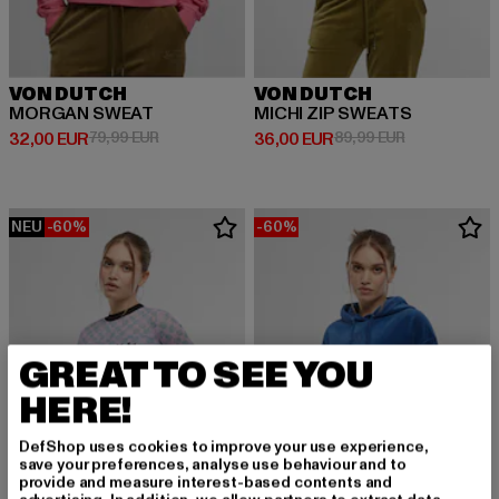
VON DUTCH
VON DUTCH
MORGAN SWEAT
MICHI ZIP SWEATS
Derzeitiger Preis: 32,00 EUR
Aktionspreis: 79,99 EUR
Derzeitiger Preis: 36,00 EUR
Aktionspreis:
32,00 EUR
79,99 EUR
36,00 EUR
89,99 EUR
NEU
-60%
-60%
GREAT TO SEE YOU
HERE!
DefShop uses cookies to improve your use experience,
save your preferences, analyse use behaviour and to
provide and measure interest-based contents and