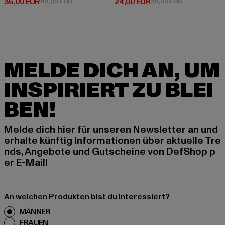
Derzeitiger Preis: 36,00 EUR
Aktionspreis: 89,99 EUR
Derzeitiger Preis: 24,00 EUR
Aktionspreis:
36,00 EUR
89,99 EUR
24,00 EUR
59,99 EUR
MELDE DICH AN, UM
INSPIRIERT ZU BLEI
BEN!
Melde dich hier für unseren Newsletter an und
erhalte künftig Informationen über aktuelle Tre
nds, Angebote und Gutscheine von DefShop p
er E-Mail!
An welchen Produkten bist du interessiert?
MÄNNER
FRAUEN