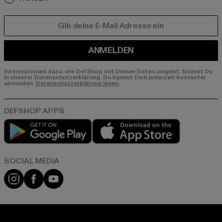
E-MAIL
ANMELDEN
Informationen dazu, wie DefShop mit Deinen Daten umgeht, findest Du
in unserer Datenschutzerklärung. Du kannst Dich jederzeit kostenfei
abmelden.
Datenschutzerklärung lesen.
Play market
App store
Instagram
Facebook
YouTube