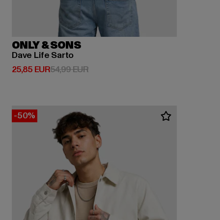
ONLY & SONS
Dave Life Sarto
Derzeitiger Preis: 25,85 EUR
Aktionspreis: 54,99 EUR
25,85 EUR
54,99 EUR
-50%