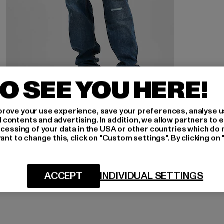
O SEE YOU HERE!
rove your use experience, save your preferences, analyse u
ONLY & SONS
ontents and advertising. In addition, we allow partners to e
Loom
ocessing of your data in the USA or other countries which do 
ant to change this, click on "Custom settings". By clicking on 
Derzeitiger Preis: 30,00 EUR
Aktionspreis: 59,99 EUR
30,00 EUR
59,99 EUR
ACCEPT
INDIVIDUAL SETTINGS