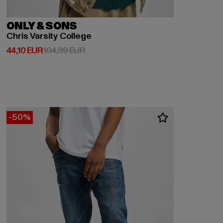
ONLY & SONS
Chris Varsity College
Derzeitiger Preis: 44,10 EUR
Aktionspreis: 104,99 EUR
44,10 EUR
104,99 EUR
-50%