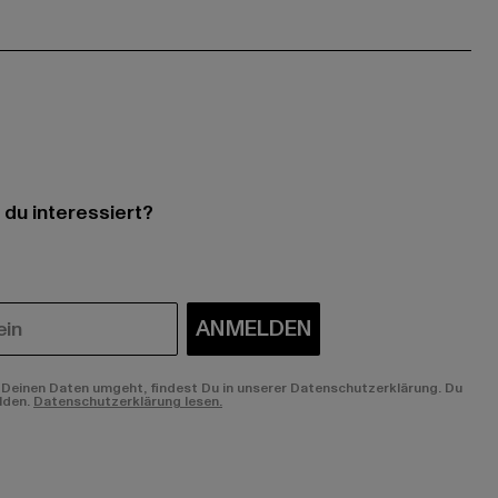
 du interessiert?
ANMELDEN
Deinen Daten umgeht, findest Du in unserer Datenschutzerklärung. Du
lden.
Datenschutzerklärung lesen.