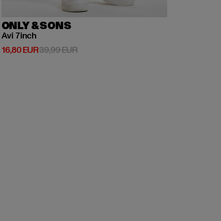
ONLY & SONS
Avi 7inch
Derzeitiger Preis: 16,80 EUR
Aktionspreis: 39,99 EUR
16,80 EUR
39,99 EUR