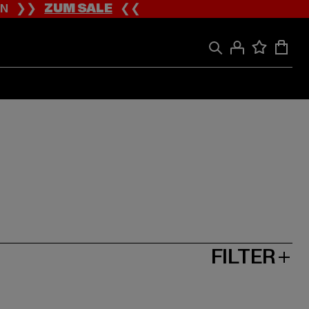
ION ❯❯
ZUM SALE
❮❮
FILTER