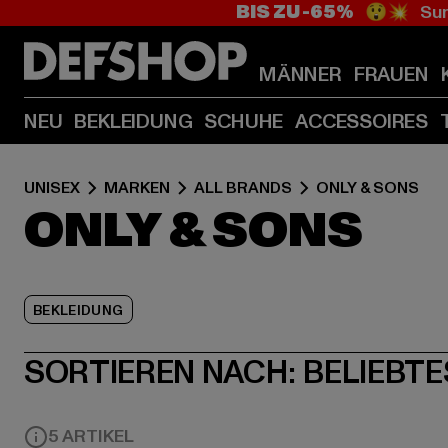
BIS ZU -65%
😲💥 Sum
MÄNNER
FRAUEN
NEU
BEKLEIDUNG
SCHUHE
ACCESSOIRES
UNISEX
MARKEN
ALL BRANDS
ONLY & SONS
ONLY & SONS
BEKLEIDUNG
SORTIEREN NACH:
BELIEBTE
5 ARTIKEL