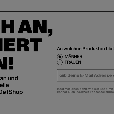
H AN,
IERT
An welchen Produkten bist
N!
MÄNNER
FRAUEN
E-MAIL
 an und
elle
Informationen dazu, wie DefShop mit 
 DefShop
kannst Dich jederzeit kostenfei abme