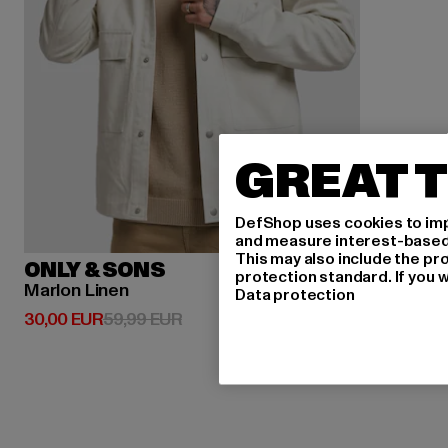
GREAT T
DefShop uses cookies to imp
and measure interest-based c
This may also include the pr
ONLY & SONS
protection standard. If you w
Marlon Linen
Data protection
Derzeitiger Preis: 30,00 EUR
Aktionspreis: 59,99 EUR
30,00 EUR
59,99 EUR