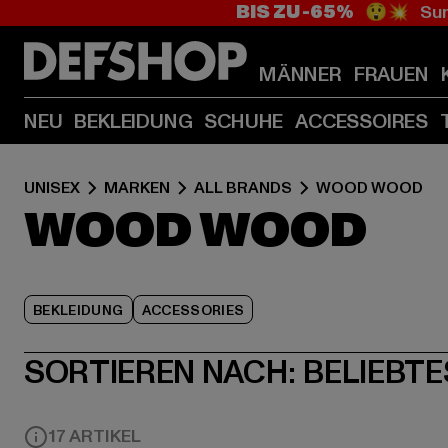
BIS ZU -65%
😲💥 Sum
MÄNNER
FRAUEN
NEU
BEKLEIDUNG
SCHUHE
ACCESSOIRES
UNISEX
MARKEN
ALL BRANDS
WOOD WOOD
WOOD WOOD
BEKLEIDUNG
ACCESSORIES
SORTIEREN NACH:
BELIEBTE
17 ARTIKEL