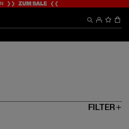
ION ❯❯
ZUM SALE
❮❮
FILTER