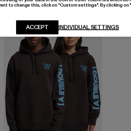
ant to change this, click on "Custom settings". By clicking on 
-60%
ACCEPT
INDIVIDUAL SETTINGS