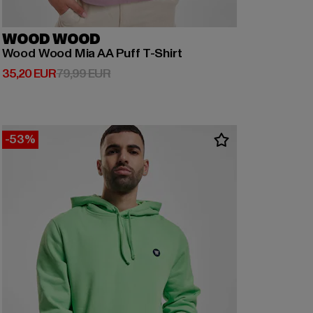
WOOD WOOD
Wood Wood Mia AA Puff T-Shirt
Derzeitiger Preis: 35,20 EUR
Aktionspreis: 79,99 EUR
35,20 EUR
79,99 EUR
-53%