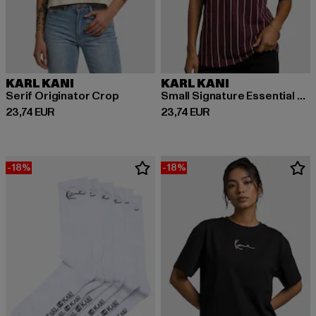
KARL KANI
KARL KANI
Serif Originator Crop
Small Signature Essential Pinstripe OS
Derzeitiger Preis: 23,74 EUR
Derzeitiger Preis: 23,74 EUR
23,74 EUR
23,74 EUR
-18%
-18%