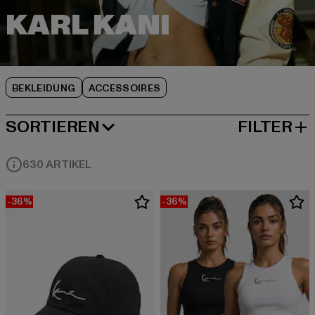
BEKLEIDUNG
ACCESSOIRES
SORTIEREN
FILTER
BELIEBTESTE
630 ARTIKEL
-36%
-36%