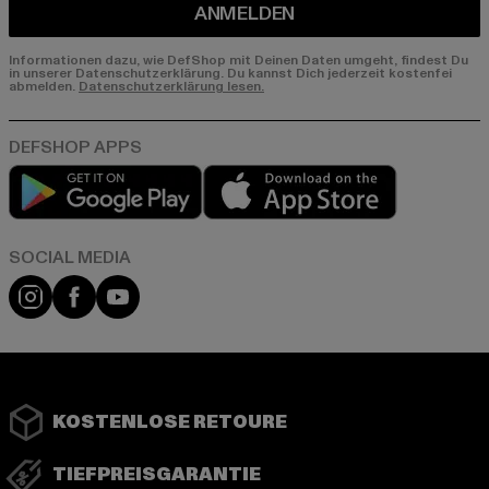
ANMELDEN
Informationen dazu, wie DefShop mit Deinen Daten umgeht, findest Du
in unserer Datenschutzerklärung. Du kannst Dich jederzeit kostenfei
abmelden.
Datenschutzerklärung lesen.
Play market
App store
Instagram
Facebook
YouTube
KOSTENLOSE RETOURE
TIEFPREISGARANTIE