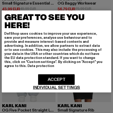
Small Signature Essential Os Sweatpants
OG Baggy Workwear
Derzeitiger Preis: 43,99 EUR
Aktionspreis: 49,99 EUR
Derzeitiger Preis: 56,79 EUR
Aktionspreis:
43,99 EUR
49,99 EUR
56,79 EUR
79,99 EUR
GREAT TO SEE YOU
HERE!
-52%
-38%
DefShop uses cookies to improve your use experience,
save your preferences, analyse use behaviour and to
provide and measure interest-based contents and
advertising. In addition, we allow partners to extract data
or to use cookies. This may also include the processing of
your data in the USA or other countries which do not have
the EU data protection standard. If you want to change
this, click on "Custom settings". By clicking on "Accept" you
agree to this.
Data protection
ACCEPT
INDIVIDUAL SETTINGS
KARL KANI
KARL KANI
OG Five Pocket Straight Leg
Small Signature Rib