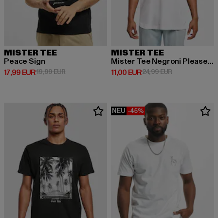
MISTER TEE
MISTER TEE
Peace Sign
Mister Tee Negroni Please Tee
Derzeitiger Preis: 17,99 EUR
Aktionspreis: 19,99 EUR
Derzeitiger Preis: 11,00 EUR
Aktionspreis: 2
17,99 EUR
19,99 EUR
11,00 EUR
24,99 EUR
NEU
-45%