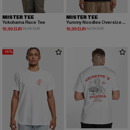
MISTER TEE
MISTER TEE
Yokohama Race Tee
Yummy Noodles Oversize Tee
Derzeitiger Preis: 19,99 EUR
Aktionspreis: 24,99 EUR
Derzeitiger Preis: 19,99 EUR
Aktionspreis: 
19,99 EUR
24,99 EUR
19,99 EUR
24,99 EUR
-16%