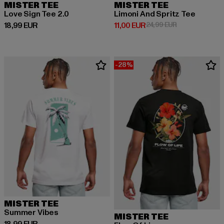
MISTER TEE
MISTER TEE
Love Sign Tee 2.0
Limoni And Spritz Tee
Derzeitiger Preis: 18,99 EUR
Derzeitiger Preis: 11,00 EUR
Aktionspreis: 2
18,99 EUR
11,00 EUR
24,99 EUR
-28%
MISTER TEE
Summer Vibes
MISTER TEE
Derzeitiger Preis: 18,99 EUR