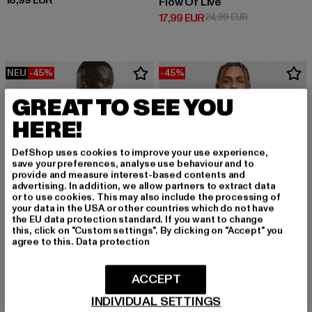
18,99 EUR
Flow Of Live
Derzeitiger Preis: 17,99 EUR
Aktionspreis: 
17,99 EUR
24,99 EUR
NEU
-45%
-45%
GREAT TO SEE YOU
HERE!
DefShop uses cookies to improve your use experience,
save your preferences, analyse use behaviour and to
provide and measure interest-based contents and
advertising. In addition, we allow partners to extract data
or to use cookies. This may also include the processing of
your data in the USA or other countries which do not have
the EU data protection standard. If you want to change
this, click on "Custom settings". By clicking on "Accept" you
agree to this.
Data protection
MISTER TEE
ACCEPT
Fuck It 2.0
MISTER TEE
Derzeitiger Preis: 10,99 EUR
Aktionspreis: 19,99 EUR
10,99 EUR
19,99 EUR
Easy Sign
INDIVIDUAL SETTINGS
Aktionspreis: 