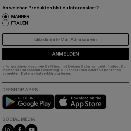
An welchen Produkten bist du interessiert?
MÄNNER
FRAUEN
E-MAIL
ANMELDEN
Informationen dazu, wie DefShop mit Deinen Daten umgeht, findest Du
in unserer Datenschutzerklärung. Du kannst Dich jederzeit kostenfei
abmelden.
Datenschutzerklärung lesen.
Play market
App store
Instagram
Facebook
YouTube