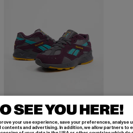
O SEE YOU HERE!
REEBOK
Aztrek
rove your use experience, save your preferences, analyse u
Derzeitiger Preis: 48,30 EUR
Aktionspreis: 114,99 EUR
48,30 EUR
114,99 EUR
ontents and advertising. In addition, we allow partners to e
ocessing of your data in the USA or other countries which do 