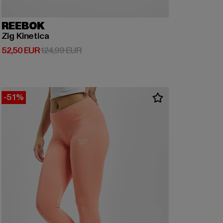
REEBOK
Zig Kinetica
Derzeitiger Preis: 52,50 EUR
Aktionspreis: 124,99 EUR
52,50 EUR
124,99 EUR
-51%