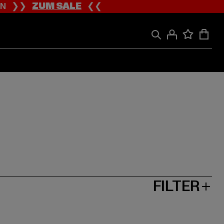
ION ❯❯
ZUM SALE
❮❮
FILTER