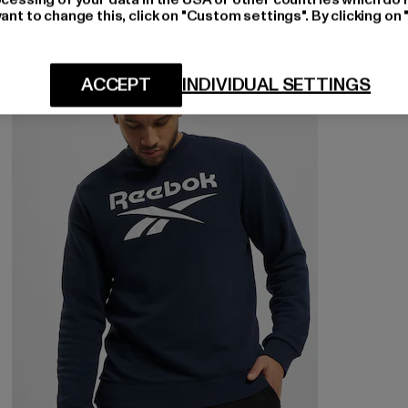
ant to change this, click on "Custom settings". By clicking on 
-53%
ACCEPT
INDIVIDUAL SETTINGS