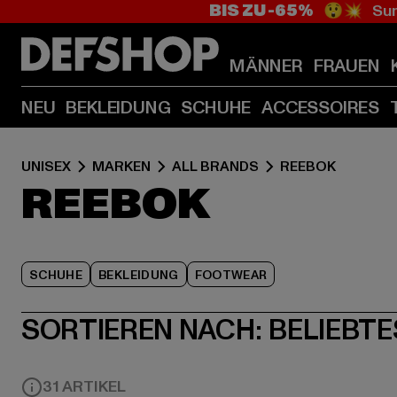
BIS ZU -65%
😲💥 Sum
MÄNNER
FRAUEN
NEU
BEKLEIDUNG
SCHUHE
ACCESSOIRES
UNISEX
MARKEN
ALL BRANDS
REEBOK
REEBOK
SCHUHE
BEKLEIDUNG
FOOTWEAR
SORTIEREN NACH:
BELIEBTE
31 ARTIKEL