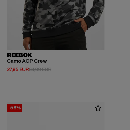
REEBOK
Camo AOP Crew
Derzeitiger Preis: 27,95 EUR
Aktionspreis: 64,99 EUR
27,95 EUR
64,99 EUR
-58%