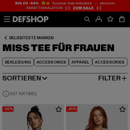
BIS ZU -65%
😲💥 Summer Sale Reloaded — absolute
Zum
Zum
Zum
RABATTESKALATION ❯❯
ZUM SALE
❮❮
Inhalt
Fußzeile
Produktraster
springen
springen
springen
BELIEBTESTE MARKEN
MISS TEE FÜR FRAUEN
BEKLEIDUNG
ACCESSOIRES
APPAREL
ACCESSORIES
SORTIEREN
FILTER
BELIEBTESTE
397 ARTIKEL
-56%
-45%