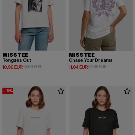
MISS TEE
MISS TEE
Tongues Out
Chase Your Dreams
Derzeitiger Preis: 10,99 EUR
Aktionspreis: 19,99 EUR
Derzeitiger Preis: 11,04 EUR
Aktionspreis: 2
10,99 EUR
19,99 EUR
11,04 EUR
22,99 EUR
-15%