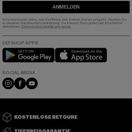
ANMELDEN
Informationen dazu, wie DefShop mit Deinen Daten umgeht, findest Du
in unserer Datenschutzerklärung. Du kannst Dich jederzeit kostenfei
abmelden.
Datenschutzerklärung lesen.
Play market
App store
Instagram
Facebook
YouTube
KOSTENLOSE RETOURE
TIEFPREISGARANTIE