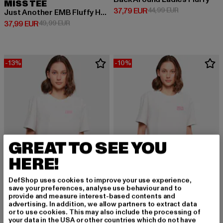
MISS TEE
Derzeitiger Preis: 37,79 EUR
Aktionspreis: 
37,79 EUR
44,99 EUR
Just Another EMB Fluffy Hoody
Derzeitiger Preis: 37,99 EUR
Aktionspreis: 49,99 EUR
37,99 EUR
49,99 EUR
-13%
-10%
GREAT TO SEE YOU
HERE!
DefShop uses cookies to improve your use experience,
save your preferences, analyse use behaviour and to
provide and measure interest-based contents and
MISS TEE
advertising. In addition, we allow partners to extract data
Cute But Psycho
or to use cookies. This may also include the processing of
MISS TEE
your data in the USA or other countries which do not have
Derzeitiger Preis: 20,69 EUR
Aktionspreis:
20,69 EUR
22,99 EUR