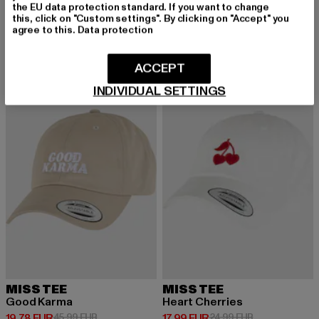
All We Need Is Love Tee
the EU data protection standard. If you want to change
Derzeitiger Preis: 20,00 EUR
Aktionspreis: 22,99 EUR
20,00 EUR
22,99 EUR
this, click on "Custom settings". By clicking on "Accept" you
agree to this.
Data protection
ACCEPT
-57%
-28%
INDIVIDUAL SETTINGS
MISS TEE
MISS TEE
Good Karma
Heart Cherries
Derzeitiger Preis: 19,78 EUR
Aktionspreis: 45,99 EUR
Derzeitiger Preis: 17,99 EUR
Aktionspreis: 
19,78 EUR
45,99 EUR
17,99 EUR
24,99 EUR