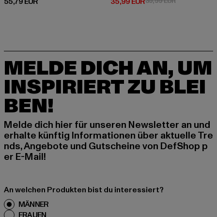
Derzeitiger Preis: 55,79 EUR
Derzeitiger Preis: 35,99 EUR
Aktionspreis:
55,79 EUR
35,99 EUR
39,99 EUR
MELDE DICH AN, UM
INSPIRIERT ZU BLEI
BEN!
Melde dich hier für unseren Newsletter an und
erhalte künftig Informationen über aktuelle Tre
nds, Angebote und Gutscheine von DefShop p
er E-Mail!
An welchen Produkten bist du interessiert?
MÄNNER
FRAUEN