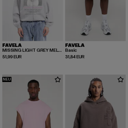
FAVELA
FAVELA
MISSING LIGHT GREY MELANGE FRONTZIP
Basic
Derzeitiger Preis: 51,99 EUR
Derzeitiger Preis: 31,84 EUR
51,99 EUR
31,84 EUR
NEU