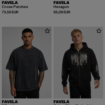
FAVELA
FAVELA
Cross Patches
Hexagon
Derzeitiger Preis: 73,59 EUR
Derzeitiger Preis: 65,09 EUR
73,59 EUR
65,09 EUR
FAVELA
FAVELA