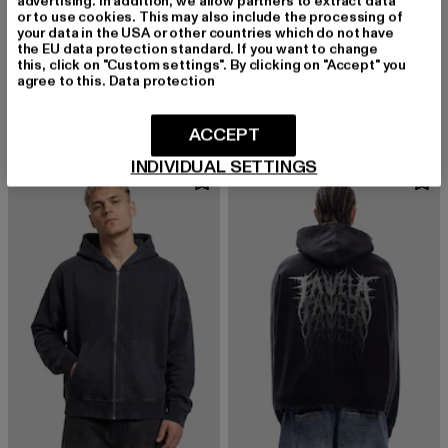
advertising. In addition, we allow partners to extract data
or to use cookies. This may also include the processing of
your data in the USA or other countries which do not have
the EU data protection standard. If you want to change
FAVELA
FAVELA
this, click on "Custom settings". By clicking on "Accept" you
Grunge Tribal
JUPITER WEST
agree to this.
Data protection
Derzeitiger Preis: 35,99 EUR
Aktionspreis: 39,99 EUR
Derzeitiger Preis: 35,99 EUR
Aktionspreis:
35,99 EUR
39,99 EUR
35,99 EUR
39,99 EUR
ACCEPT
INDIVIDUAL SETTINGS