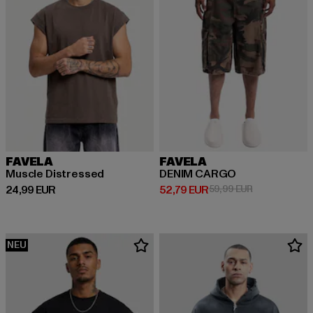
FAVELA
FAVELA
Muscle Distressed
DENIM CARGO
Derzeitiger Preis: 24,99 EUR
Derzeitiger Preis: 52,79 EUR
Aktionspreis:
24,99 EUR
52,79 EUR
59,99 EUR
NEU