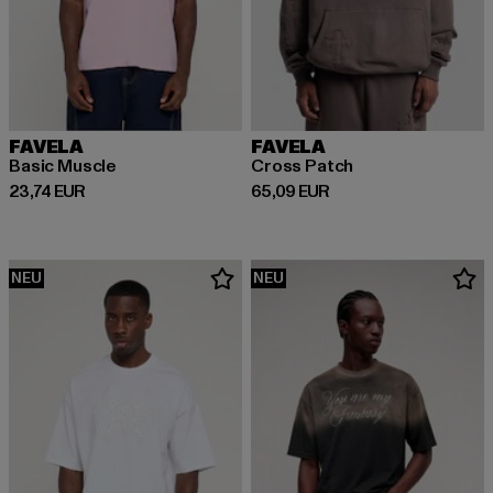
FAVELA
FAVELA
Basic Muscle
Cross Patch
Derzeitiger Preis: 23,74 EUR
Derzeitiger Preis: 65,09 EUR
23,74 EUR
65,09 EUR
NEU
NEU