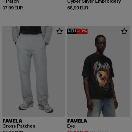
F Patch
Cyber Silver Embroidery
Derzeitiger Preis: 37,99 EUR
Derzeitiger Preis: 68,99 EUR
37,99 EUR
68,99 EUR
NEU
-10%
FAVELA
FAVELA
Cross Patches
Eye