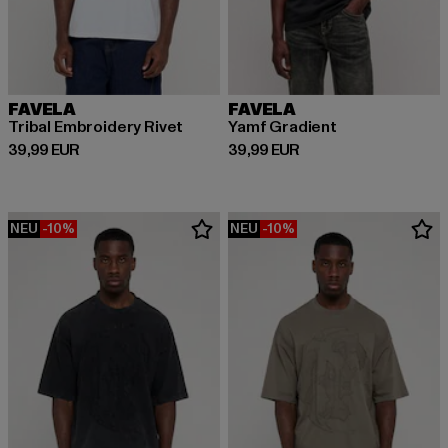
FAVELA
FAVELA
Tribal Embroidery Rivet
Yamf Gradient
Derzeitiger Preis: 39,99 EUR
Derzeitiger Preis: 39,99 EUR
39,99 EUR
39,99 EUR
NEU
-10%
NEU
-10%