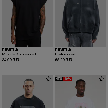
FAVELA
FAVELA
Muscle Distressed
Distressed
Derzeitiger Preis: 24,99 EUR
Derzeitiger Preis: 68,99 EUR
24,99 EUR
68,99 EUR
NEU
-10%