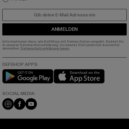
E-MAIL
ANMELDEN
Informationen dazu, wie DefShop mit Deinen Daten umgeht, findest Du
in unserer Datenschutzerklärung. Du kannst Dich jederzeit kostenfei
abmelden.
Datenschutzerklärung lesen.
Play market
App store
Instagram
Facebook
YouTube