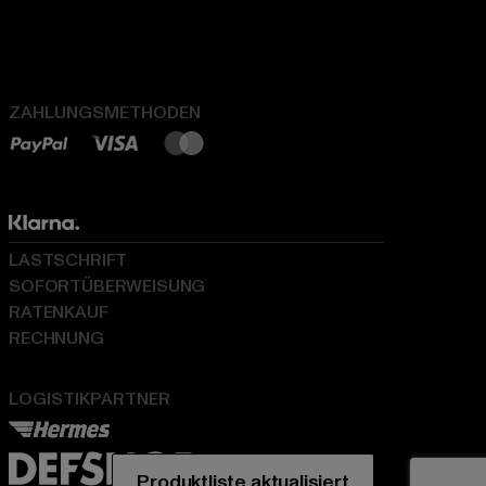
ZAHLUNGSMETHODEN
LASTSCHRIFT
SOFORTÜBERWEISUNG
RATENKAUF
RECHNUNG
LOGISTIKPARTNER