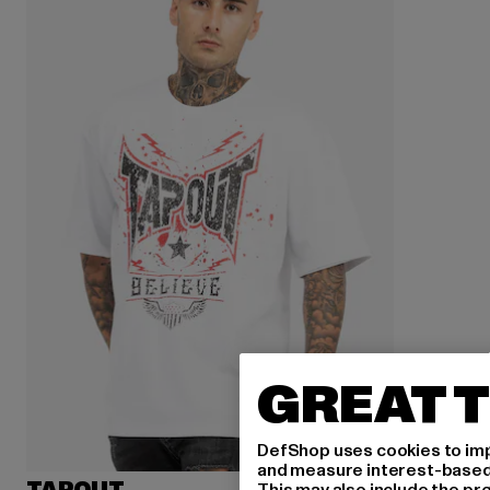
GREAT T
DefShop uses cookies to imp
and measure interest-based c
This may also include the pr