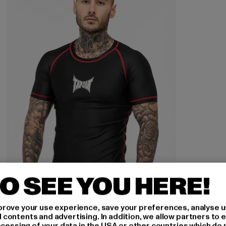
O SEE YOU HERE!
rove your use experience, save your preferences, analyse u
ontents and advertising. In addition, we allow partners to e
ocessing of your data in the USA or other countries which do 