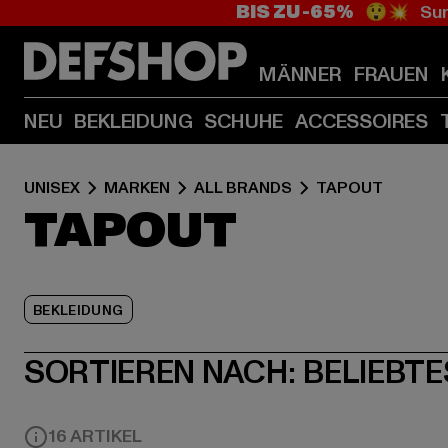
BIS ZU -65%
😲💥 Sum
MÄNNER
FRAUEN
NEU
BEKLEIDUNG
SCHUHE
ACCESSOIRES
UNISEX
MARKEN
ALL BRANDS
TAPOUT
TAPOUT
BEKLEIDUNG
SORTIEREN NACH:
BELIEBTE
16 ARTIKEL