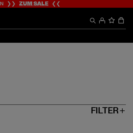
ION ❯❯
ZUM SALE
❮❮
FILTER