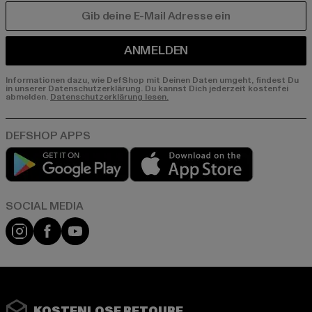
E-MAIL
ANMELDEN
Informationen dazu, wie DefShop mit Deinen Daten umgeht, findest Du
in unserer Datenschutzerklärung. Du kannst Dich jederzeit kostenfei
abmelden.
Datenschutzerklärung lesen.
Play market
App store
Instagram
Facebook
YouTube
KOSTENLOSE RETOURE