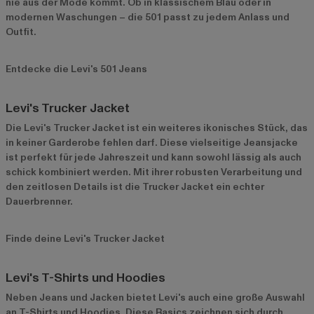
nie aus der Mode kommt. Ob in klassischem Blau oder in
modernen Waschungen – die 501 passt zu jedem Anlass und
Outfit.
Entdecke die Levi's 501 Jeans
Levi's Trucker Jacket
Die Levi's Trucker Jacket ist ein weiteres ikonisches Stück, das
in keiner Garderobe fehlen darf. Diese vielseitige Jeansjacke
ist perfekt für jede Jahreszeit und kann sowohl lässig als auch
schick kombiniert werden. Mit ihrer robusten Verarbeitung und
den zeitlosen Details ist die Trucker Jacket ein echter
Dauerbrenner.
Finde deine Levi's Trucker Jacket
Levi's T-Shirts und Hoodies
Neben Jeans und Jacken bietet Levi's auch eine große Auswahl
an T-Shirts und Hoodies. Diese Basics zeichnen sich durch