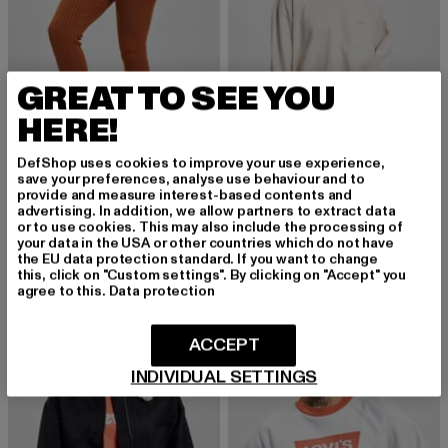
GREAT TO SEE YOU
HERE!
DefShop uses cookies to improve your use experience,
save your preferences, analyse use behaviour and to
provide and measure interest-based contents and
LEVIS
LEVIS
advertising. In addition, we allow partners to extract data
Levis Rib Bottom Leggings
Slouchy Pocket
or to use cookies. This may also include the processing of
Derzeitiger Preis: 30,00 EUR
Aktionspreis: 59,99 EUR
Derzeitiger Preis: 22,94 EUR
Aktionspreis:
30,00 EUR
59,99 EUR
22,94 EUR
44,99 EUR
your data in the USA or other countries which do not have
the EU data protection standard. If you want to change
this, click on "Custom settings". By clicking on "Accept" you
agree to this.
Data protection
-54%
-51%
ACCEPT
INDIVIDUAL SETTINGS