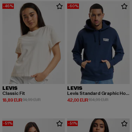
-46%
-60%
LEVIS
LEVIS
Classic Fit
Levis Standard Graphic Hoodie
Derzeitiger Preis: 18,89 EUR
Aktionspreis: 34,99 EUR
Derzeitiger Preis: 42,00 EUR
Aktionspreis
18,89 EUR
34,99 EUR
42,00 EUR
104,99 EUR
-51%
-51%