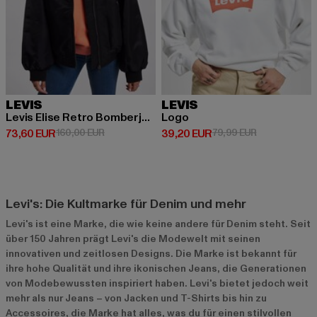
LEVIS
LEVIS
Levis Elise Retro Bomberjacke
Logo
Derzeitiger Preis: 73,60 EUR
Aktionspreis: 160,00 EUR
Derzeitiger Preis: 39,20 EUR
Aktionspreis:
73,60 EUR
160,00 EUR
39,20 EUR
79,99 EUR
Levi's: Die Kultmarke für Denim und mehr
Levi's ist eine Marke, die wie keine andere für Denim steht. Seit
über 150 Jahren prägt Levi's die Modewelt mit seinen
innovativen und zeitlosen Designs. Die Marke ist bekannt für
ihre hohe Qualität und ihre ikonischen Jeans, die Generationen
von Modebewussten inspiriert haben. Levi's bietet jedoch weit
mehr als nur Jeans – von Jacken und T-Shirts bis hin zu
Accessoires, die Marke hat alles, was du für einen stilvollen