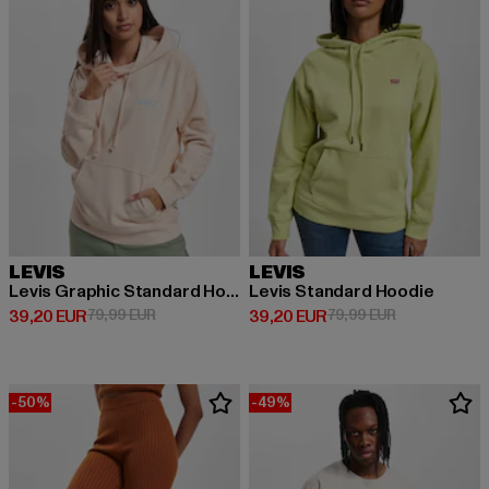
LEVIS
LEVIS
Levis Graphic Standard Hoodie
Levis Standard Hoodie
Derzeitiger Preis: 39,20 EUR
Aktionspreis: 79,99 EUR
Derzeitiger Preis: 39,20 EUR
Aktionspreis:
39,20 EUR
79,99 EUR
39,20 EUR
79,99 EUR
-50%
-49%