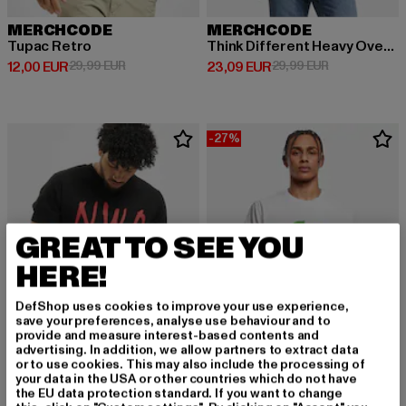
MERCHCODE
MERCHCODE
Tupac Retro
Think Different Heavy Oversized
Derzeitiger Preis: 12,00 EUR
Aktionspreis: 29,99 EUR
Derzeitiger Preis: 23,09 EUR
Aktionspreis:
12,00 EUR
29,99 EUR
23,09 EUR
29,99 EUR
-27%
GREAT TO SEE YOU
HERE!
DefShop uses cookies to improve your use experience,
save your preferences, analyse use behaviour and to
provide and measure interest-based contents and
advertising. In addition, we allow partners to extract data
or to use cookies. This may also include the processing of
your data in the USA or other countries which do not have
MERCHCODE
MERCHCODE
the EU data protection standard. If you want to change