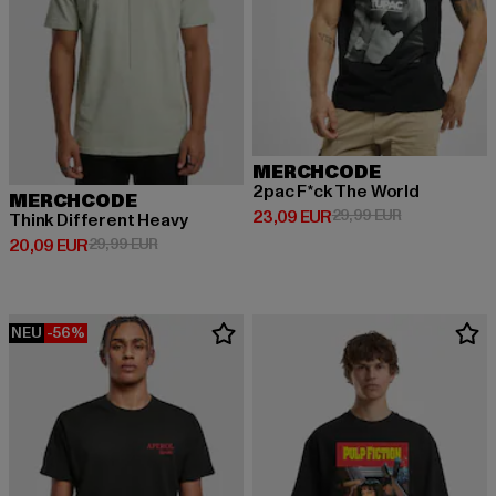
MERCHCODE
2pac F*ck The World
MERCHCODE
Derzeitiger Preis: 23,09 EUR
Aktionspreis:
23,09 EUR
29,99 EUR
Think Different Heavy
Derzeitiger Preis: 20,09 EUR
Aktionspreis: 29,99 EUR
20,09 EUR
29,99 EUR
NEU
-56%