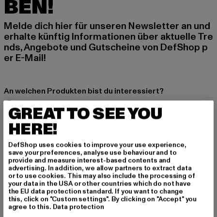
BEN!
Melde dich hier für unseren Newsletter an und
erhalte künftig Informationen über aktuelle Tre
nds, Angebote und Gutscheine von DefShop p
er E-Mail!
An welchen Produkten bist du interessiert?
MÄNNER
GREAT TO SEE YOU
FRAUEN
HERE!
DefShop uses cookies to improve your use experience,
E-MAIL
save your preferences, analyse use behaviour and to
provide and measure interest-based contents and
ANMELDEN
advertising. In addition, we allow partners to extract data
or to use cookies. This may also include the processing of
your data in the USA or other countries which do not have
Informationen dazu, wie DefShop mit Deinen Daten umgeht, findest Du
the EU data protection standard. If you want to change
in unserer Datenschutzerklärung. Du kannst Dich jederzeit kostenfei
this, click on "Custom settings". By clicking on "Accept" you
abmelden.
Datenschutzerklärung lesen.
agree to this.
Data protection