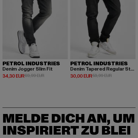
PETROL INDUSTRIES
PETROL INDUSTRIES
Denim Jogger Slim Fit
Denim Tapered Regular Straight Fit
Derzeitiger Preis: 34,30 EUR
Aktionspreis: 69,99 EUR
Derzeitiger Preis: 30,00 EUR
Aktionspreis:
34,30 EUR
69,99 EUR
30,00 EUR
59,99 EUR
MELDE DICH AN, UM
INSPIRIERT ZU BLEI