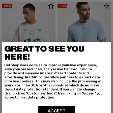
-58%
-53%
GREAT TO SEE YOU
HERE!
DefShop uses cookies to improve your use experience,
save your preferences, analyse use behaviour and to
provide and measure interest-based contents and
SIXTH JUNE
SIXTH JUNE
advertising. In addition, we allow partners to extract data
Vintage
New Plisse
or to use cookies. This may also include the processing of
your data in the USA or other countries which do not have
Derzeitiger Preis: 16,80 EUR
Aktionspreis: 39,99 EUR
Derzeitiger Preis: 14,10 EUR
Aktionspreis: 
16,80 EUR
39,99 EUR
14,10 EUR
29,99 EUR
the EU data protection standard. If you want to change
this, click on "Custom settings". By clicking on "Accept" you
agree to this.
Data protection
-50%
-51%
ACCEPT