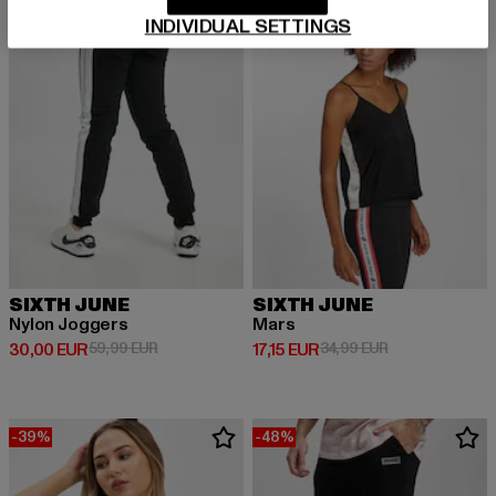
INDIVIDUAL SETTINGS
SIXTH JUNE
SIXTH JUNE
Nylon Joggers
Mars
Derzeitiger Preis: 30,00 EUR
Aktionspreis: 59,99 EUR
Derzeitiger Preis: 17,15 EUR
Aktionspreis: 3
30,00 EUR
59,99 EUR
17,15 EUR
34,99 EUR
-39%
-48%