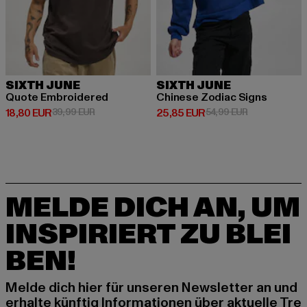
SIXTH JUNE
SIXTH JUNE
Quote Embroidered
Chinese Zodiac Signs
Derzeitiger Preis: 18,80 EUR
Aktionspreis: 39,99 EUR
Derzeitiger Preis: 25,85 EUR
Aktionspreis:
18,80 EUR
39,99 EUR
25,85 EUR
54,99 EUR
MELDE DICH AN, UM
INSPIRIERT ZU BLEI
BEN!
Melde dich hier für unseren Newsletter an und
erhalte künftig Informationen über aktuelle Tre