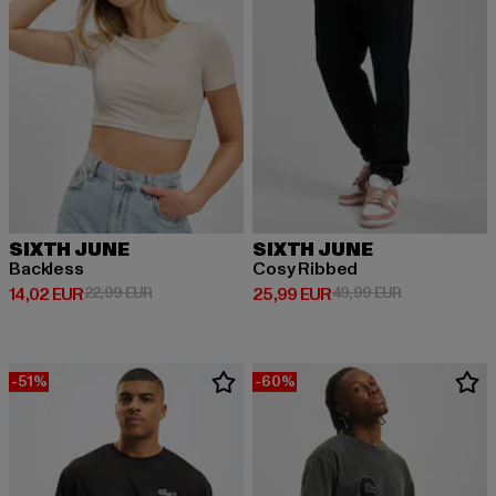
SIXTH JUNE
SIXTH JUNE
Backless
Cosy Ribbed
Derzeitiger Preis: 14,02 EUR
Aktionspreis: 22,99 EUR
Derzeitiger Preis: 25,99 EUR
Aktionspreis:
14,02 EUR
22,99 EUR
25,99 EUR
49,99 EUR
-51%
-60%