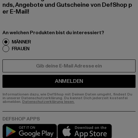
nds, Angebote und Gutscheine von DefShop p
er E-Mail!
An welchen Produkten bist du interessiert?
MÄNNER
FRAUEN
E-MAIL
ANMELDEN
Informationen dazu, wie DefShop mit Deinen Daten umgeht, findest Du
in unserer Datenschutzerklärung. Du kannst Dich jederzeit kostenfei
abmelden.
Datenschutzerklärung lesen.
Play market
App store