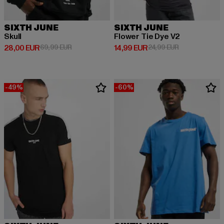
SIXTH JUNE
SIXTH JUNE
Skull
Flower Tie Dye V2
Derzeitiger Preis: 28,00 EUR
Aktionspreis: 69,99 EUR
Derzeitiger Preis: 14,99 EUR
Aktionspreis: 
28,00 EUR
69,99 EUR
14,99 EUR
24,99 EUR
-49%
-60%