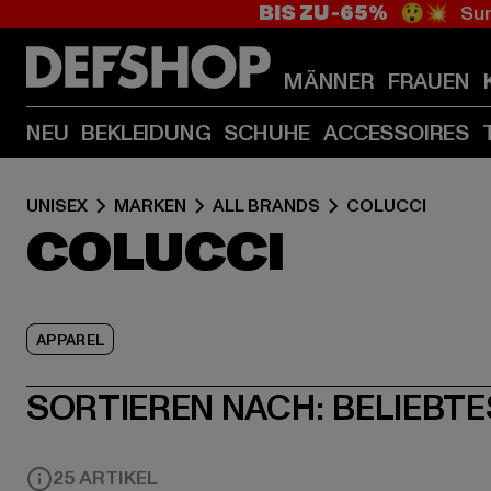
BIS ZU -65%
😲💥 Sum
MÄNNER
FRAUEN
NEU
BEKLEIDUNG
SCHUHE
ACCESSOIRES
UNISEX
MARKEN
ALL BRANDS
COLUCCI
COLUCCI
APPAREL
SORTIEREN NACH:
BELIEBTE
25 ARTIKEL