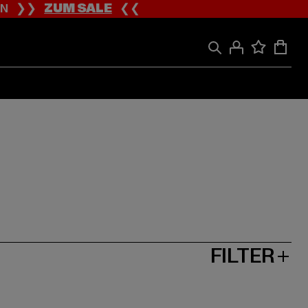
ION ❯❯
ZUM SALE
❮❮
FILTER