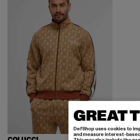
GREAT T
DefShop uses cookies to imp
and measure interest-based c
COLUCCI
This may also include the pr