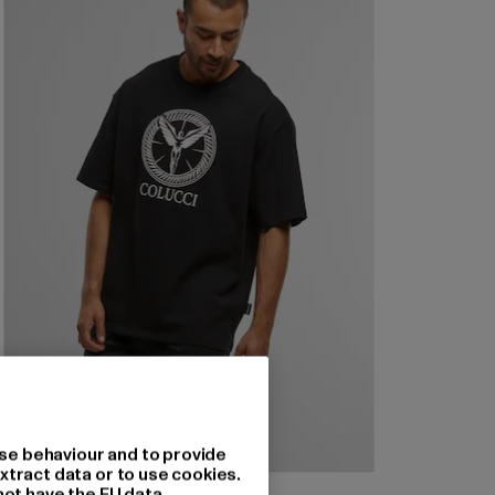
se behaviour and to provide
xtract data or to use cookies.
COLUCCI
not have the EU data