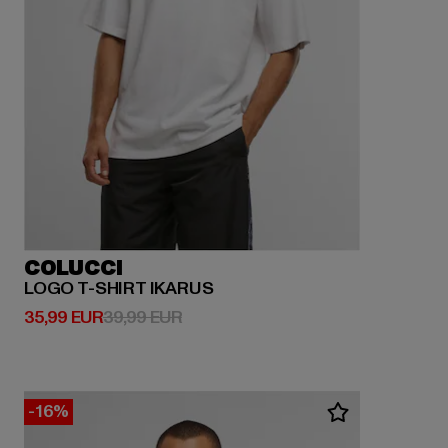
COLUCCI
LOGO T-SHIRT IKARUS
Derzeitiger Preis: 35,99 EUR
Aktionspreis: 39,99 EUR
35,99 EUR
39,99 EUR
-16%