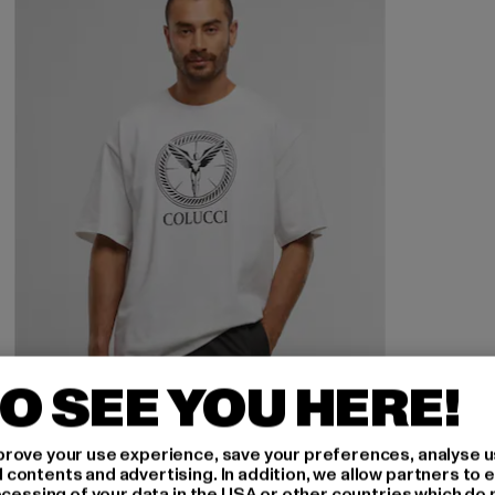
O SEE YOU HERE!
rove your use experience, save your preferences, analyse u
ontents and advertising. In addition, we allow partners to e
COLUCCI
ocessing of your data in the USA or other countries which do 