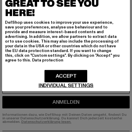
BEN!
GREAT TO SEE YOU
HERE!
Melde dich hier für unseren Newsletter an und
erhalte künftig Informationen über aktuelle Tre
DefShop uses cookies to improve your use experience,
save your preferences, analyse use behaviour and to
nds, Angebote und Gutscheine von DefShop p
provide and measure interest-based contents and
er E-Mail!
advertising. In addition, we allow partners to extract data
or to use cookies. This may also include the processing of
your data in the USA or other countries which do not have
the EU data protection standard. If you want to change
An welchen Produkten bist du interessiert?
this, click on "Custom settings". By clicking on "Accept" you
agree to this.
Data protection
MÄNNER
FRAUEN
ACCEPT
INDIVIDUAL SETTINGS
E-MAIL
ANMELDEN
Informationen dazu, wie DefShop mit Deinen Daten umgeht, findest Du
in unserer Datenschutzerklärung. Du kannst Dich jederzeit kostenfei
abmelden.
Datenschutzerklärung lesen.