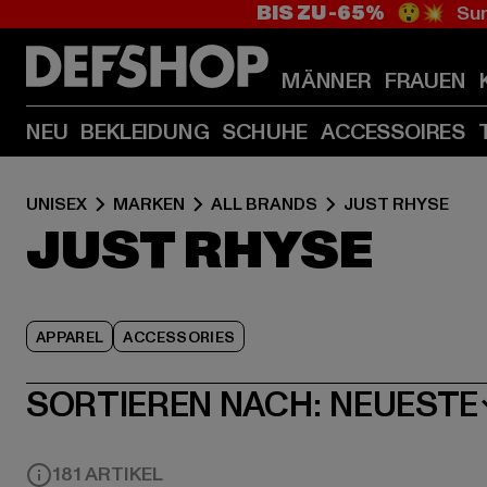
BIS ZU -65%
😲💥 Sum
MÄNNER
FRAUEN
NEU
BEKLEIDUNG
SCHUHE
ACCESSOIRES
UNISEX
MARKEN
ALL BRANDS
JUST RHYSE
JUST RHYSE
APPAREL
ACCESSORIES
SORTIEREN NACH:
NEUESTE
181 ARTIKEL