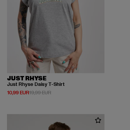
JUST RHYSE
Just Rhyse Daisy T-Shirt
Derzeitiger Preis: 10,99 EUR
Aktionspreis: 19,99 EUR
10,99 EUR
19,99 EUR