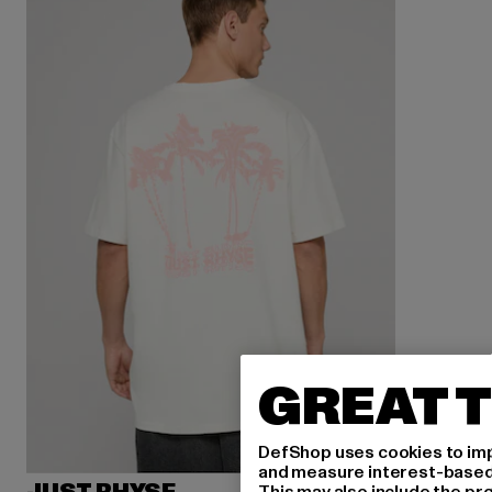
GREAT T
DefShop uses cookies to imp
and measure interest-based c
This may also include the pr