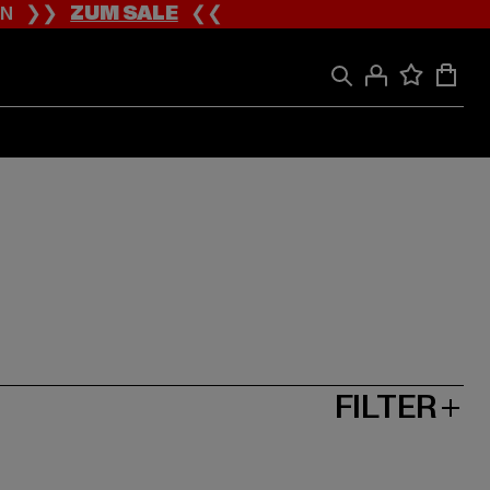
ION ❯❯
ZUM SALE
❮❮
FILTER