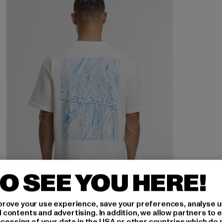
O SEE YOU HERE!
rove your use experience, save your preferences, analyse u
ontents and advertising. In addition, we allow partners to e
ocessing of your data in the USA or other countries which do 