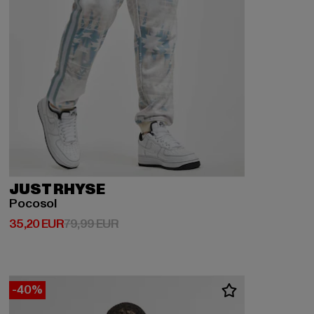
JUST RHYSE
Pocosol
Derzeitiger Preis: 35,20 EUR
Aktionspreis: 79,99 EUR
35,20 EUR
79,99 EUR
-40%