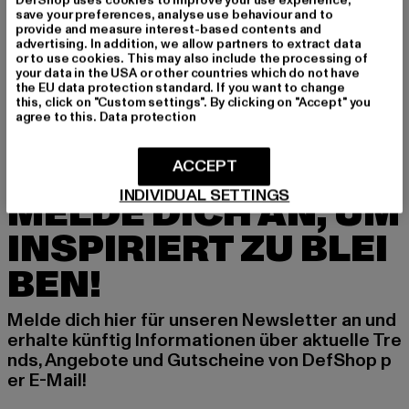
save your preferences, analyse use behaviour and to
provide and measure interest-based contents and
advertising. In addition, we allow partners to extract data
REDEFINED REBEL
REDEFINED REBEL
or to use cookies. This may also include the processing of
Rebel RRClay
RRMarcel
your data in the USA or other countries which do not have
Derzeitiger Preis: 25,85 EUR
Aktionspreis: 54,99 EUR
Derzeitiger Preis: 25,99 EUR
Aktionspreis:
25,85 EUR
54,99 EUR
25,99 EUR
49,99 EUR
the EU data protection standard. If you want to change
this, click on "Custom settings". By clicking on "Accept" you
agree to this.
Data protection
ACCEPT
INDIVIDUAL SETTINGS
MELDE DICH AN, UM
INSPIRIERT ZU BLEI
BEN!
Melde dich hier für unseren Newsletter an und
erhalte künftig Informationen über aktuelle Tre
nds, Angebote und Gutscheine von DefShop p
er E-Mail!