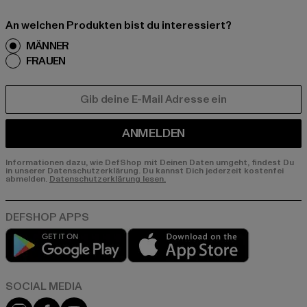
An welchen Produkten bist du interessiert?
MÄNNER
FRAUEN
E-MAIL
ANMELDEN
Informationen dazu, wie DefShop mit Deinen Daten umgeht, findest Du
in unserer Datenschutzerklärung. Du kannst Dich jederzeit kostenfei
abmelden.
Datenschutzerklärung lesen.
Play market
App store
Instagram
Facebook
YouTube