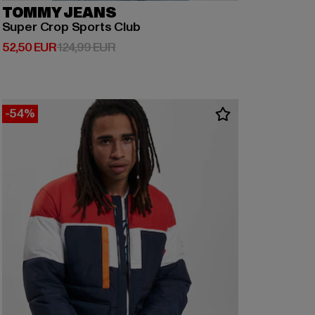
TOMMY JEANS
Super Crop Sports Club
Derzeitiger Preis: 52,50 EUR
Aktionspreis: 124,99 EUR
52,50 EUR
124,99 EUR
-54%