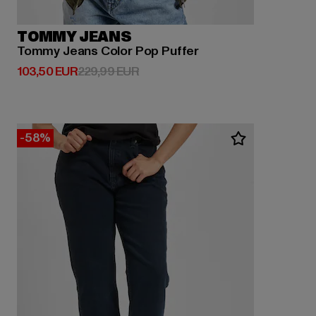
TOMMY JEANS
Tommy Jeans Color Pop Puffer
Derzeitiger Preis: 103,50 EUR
Aktionspreis: 229,99 EUR
103,50 EUR
229,99 EUR
-58%