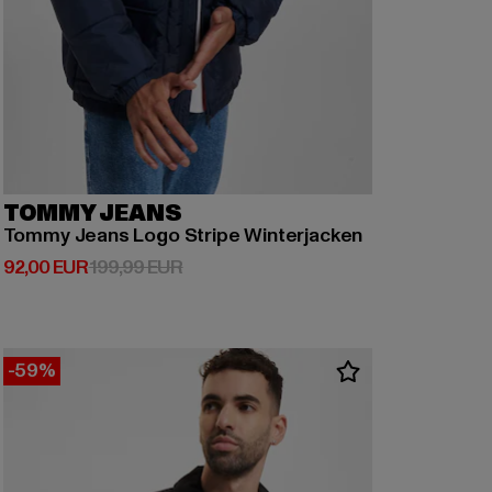
TOMMY JEANS
Tommy Jeans Logo Stripe Winterjacken
Derzeitiger Preis: 92,00 EUR
Aktionspreis: 199,99 EUR
92,00 EUR
199,99 EUR
-59%