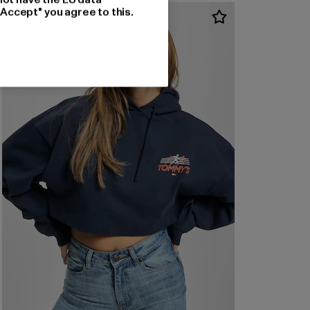
"Accept" you agree to this.
-58%