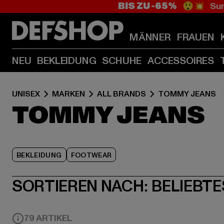
BIS ZU -65%
😲💥 Sum
MÄNNER
FRAUEN
NEU
BEKLEIDUNG
SCHUHE
ACCESSOIRES
UNISEX
MARKEN
ALL BRANDS
TOMMY JEANS
TOMMY JEANS
BEKLEIDUNG
FOOTWEAR
SORTIEREN NACH:
BELIEBTE
79 ARTIKEL