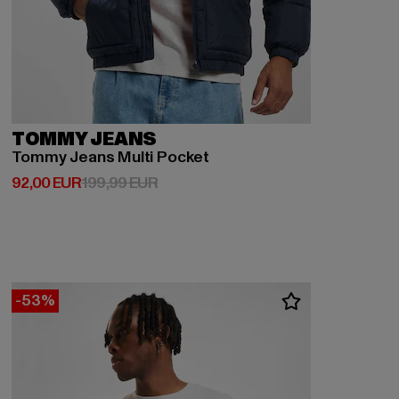
TOMMY JEANS
Tommy Jeans Multi Pocket
Derzeitiger Preis: 92,00 EUR
Aktionspreis: 199,99 EUR
92,00 EUR
199,99 EUR
-53%