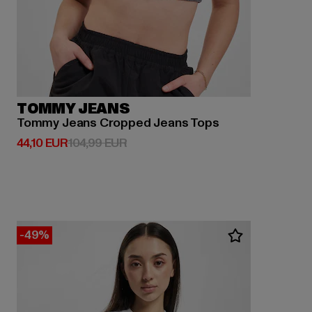
TOMMY JEANS
Tommy Jeans Cropped Jeans Tops
Derzeitiger Preis: 44,10 EUR
Aktionspreis: 104,99 EUR
44,10 EUR
104,99 EUR
-49%