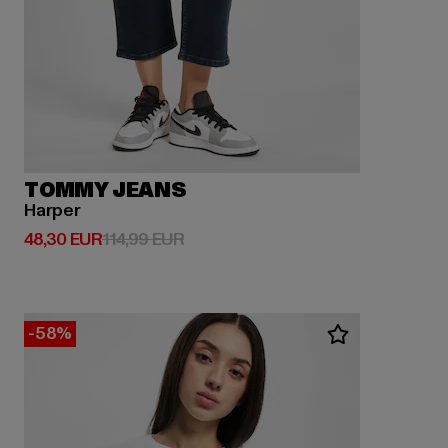
TOMMY JEANS
Harper
Derzeitiger Preis: 48,30 EUR
Aktionspreis: 114,99 EUR
48,30 EUR
114,99 EUR
-58%