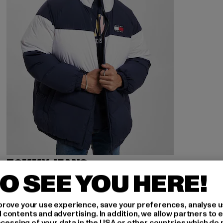
TOMMY JEANS
Tommy Jeans Authentic Serif Puffer
O SEE YOU HERE!
Derzeitiger Preis: 138,00 EUR
Aktionspreis: 344,99 EUR
138,00 EUR
344,99 EUR
rove your use experience, save your preferences, analyse u
ontents and advertising. In addition, we allow partners to e
ocessing of your data in the USA or other countries which do 