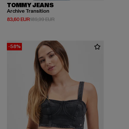
TOMMY JEANS
Archive Transition
Derzeitiger Preis: 83,60 EUR
Aktionspreis: 189,99 EUR
83,60 EUR
189,99 EUR
-58%