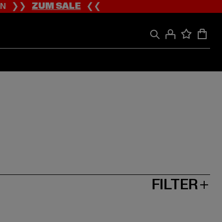
ION ❯❯
ZUM SALE
❮❮
FILTER