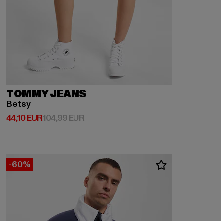
TOMMY JEANS
Betsy
Derzeitiger Preis: 44,10 EUR
Aktionspreis: 104,99 EUR
44,10 EUR
104,99 EUR
-60%