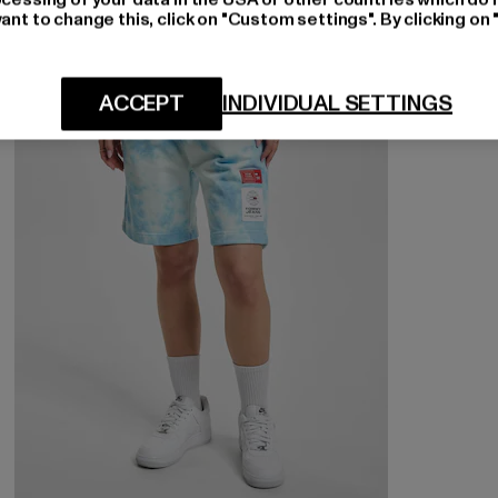
ant to change this, click on "Custom settings". By clicking on 
-57%
ACCEPT
INDIVIDUAL SETTINGS