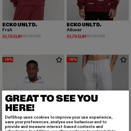
ECKO UNLTD.
ECKO UNLTD.
Frsh
Allover
Derzeitiger Preis: 51,79 EUR
Aktionspreis: 69,99 EUR
Derzeitiger Preis: 51,79 EUR
Aktionspreis: 
51,79 EUR
69,99 EUR
51,79 EUR
69,99 EUR
-18%
-18%
GREAT TO SEE YOU
HERE!
DefShop uses cookies to improve your use experience,
save your preferences, analyse use behaviour and to
provide and measure interest-based contents and