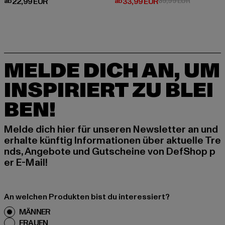
Derzeitiger Preis: ab 22,99 EUR
Derzeitiger Preis: ab 33,99 EUR
Aktionsprei
ab
22,99 EUR
ab
33,99 EUR
39,99 EUR
MELDE DICH AN, UM
INSPIRIERT ZU BLEI
BEN!
Melde dich hier für unseren Newsletter an und
erhalte künftig Informationen über aktuelle Tre
nds, Angebote und Gutscheine von DefShop p
er E-Mail!
An welchen Produkten bist du interessiert?
MÄNNER
FRAUEN