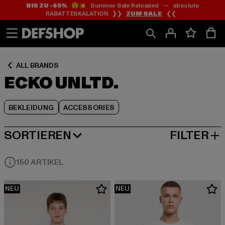
BIS ZU -65%
😲💥 Summer Sale Reloaded — absolute
Zum
Zum
Zum
RABATTESKALATION ❯❯
ZUM SALE
❮❮
Inhalt
Fußzeile
Produktraster
springen
springen
springen
ALL BRANDS
ECKO UNLTD.
BEKLEIDUNG
ACCESSORIES
SORTIEREN
FILTER
NEUESTE
150 ARTIKEL
NEU
NEU