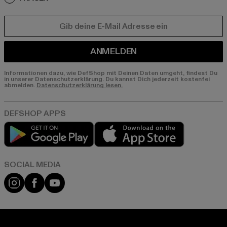
E-MAIL
ANMELDEN
Informationen dazu, wie DefShop mit Deinen Daten umgeht, findest Du
in unserer Datenschutzerklärung. Du kannst Dich jederzeit kostenfei
abmelden.
Datenschutzerklärung lesen.
Play market
App store
Instagram
Facebook
YouTube