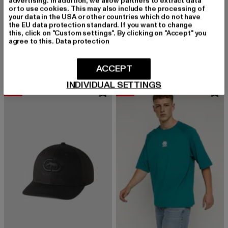
advertising. In addition, we allow partners to extract data
or to use cookies. This may also include the processing of
your data in the USA or other countries which do not have
the EU data protection standard. If you want to change
ECKO UNLTD.
ECKO UNLTD.
this, click on "Custom settings". By clicking on "Accept" you
Flagship
Clap
agree to this.
Data protection
Derzeitiger Preis: 49,19 EUR
Aktionspreis: 59,99 EUR
Derzeitiger Preis: 40,99 EUR
Aktionspreis:
49,19 EUR
59,99 EUR
40,99 EUR
49,99 EUR
ACCEPT
INDIVIDUAL SETTINGS
-13%
-13%