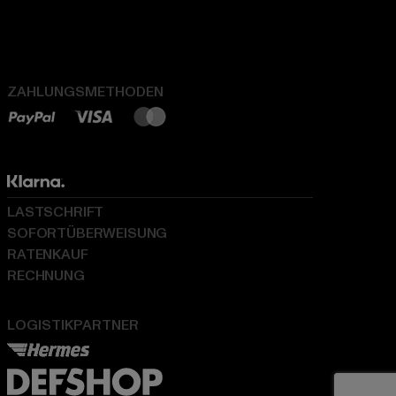
ZAHLUNGSMETHODEN
LASTSCHRIFT
SOFORTÜBERWEISUNG
RATENKAUF
RECHNUNG
LOGISTIKPARTNER