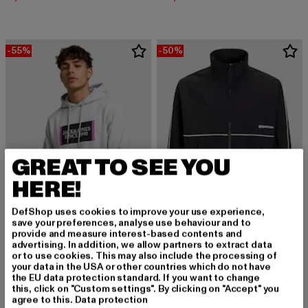
-55%
-50%
GREAT TO SEE YOU
HERE!
DefShop uses cookies to improve your use experience,
save your preferences, analyse use behaviour and to
provide and measure interest-based contents and
JACK AND JONES
advertising. In addition, we allow partners to extract data
Union Track
or to use cookies. This may also include the processing of
JACK AND JONES
your data in the USA or other countries which do not have
Derzeitiger Preis: 30,00 EUR
Aktionspreis:
30,00 EUR
59,99 EUR
Lafayette Branding
the EU data protection standard. If you want to change
Derzeitiger Preis: 24,75 EUR
Aktionspreis: 54,99 EUR
24,75 EUR
54,99 EUR
this, click on "Custom settings". By clicking on "Accept" you
agree to this.
Data protection