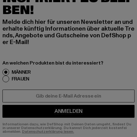
BEN!
Melde dich hier für unseren Newsletter an und
erhalte künftig Informationen über aktuelle Tre
nds, Angebote und Gutscheine von DefShop p
er E-Mail!
An welchen Produkten bist du interessiert?
MÄNNER
FRAUEN
E-MAIL
ANMELDEN
Informationen dazu, wie DefShop mit Deinen Daten umgeht, findest Du
in unserer Datenschutzerklärung. Du kannst Dich jederzeit kostenfei
abmelden.
Datenschutzerklärung lesen.