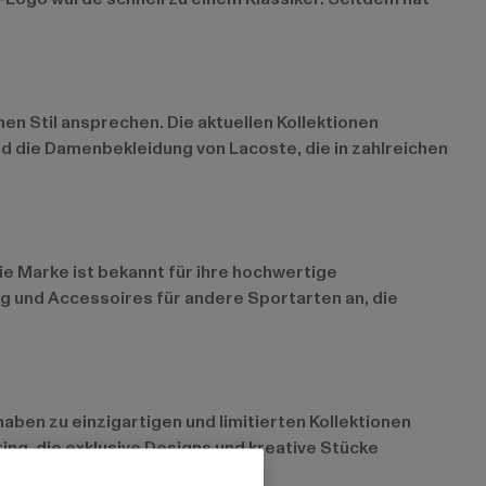
en Stil ansprechen. Die aktuellen Kollektionen
d die
Damenbekleidung
von Lacoste, die in zahlreichen
e Marke ist bekannt für ihre hochwertige
ng und Accessoires für andere Sportarten an, die
aben zu einzigartigen und limitierten Kollektionen
ing, die exklusive Designs und kreative Stücke