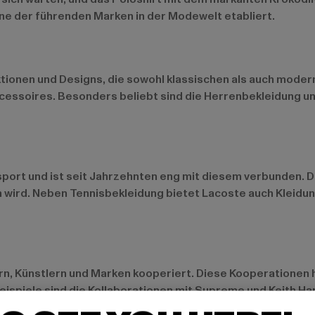
ine der führenden Marken in der Modewelt etabliert.
tionen und Designs, die sowohl klassischen als auch modern
ccessoires. Besonders beliebt sind die
Herrenbekleidung
un
port und ist seit Jahrzehnten eng mit diesem verbunden. Di
n wird. Neben Tennisbekleidung bietet Lacoste auch Kleidu
rn, Künstlern und Marken kooperiert. Diese Kooperationen h
eispiele sind die Kollaborationen mit Supreme und Keith Har