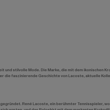
it und stilvolle Mode. Die Marke, die mit dem ikonischen Kr
ber die faszinierende Geschichte von Lacoste, aktuelle Ko
 gegründet. René Lacoste, ein berühmter Tennisspieler, wo
e auf sich warten, und das Poloshirt mit dem markanten Kroko