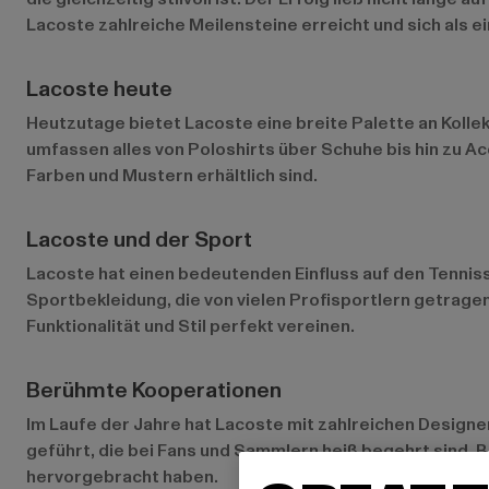
Lacoste zahlreiche Meilensteine erreicht und sich als e
Lacoste heute
Heutzutage bietet Lacoste eine breite Palette an Kollek
umfassen alles von Poloshirts über Schuhe bis hin zu A
Farben und Mustern erhältlich sind.
Lacoste und der Sport
Lacoste hat einen bedeutenden Einfluss auf den Tenniss
Sportbekleidung, die von vielen Profisportlern getrage
Funktionalität und Stil perfekt vereinen.
Berühmte Kooperationen
Im Laufe der Jahre hat Lacoste mit zahlreichen Designe
geführt, die bei Fans und Sammlern heiß begehrt sind. B
hervorgebracht haben.