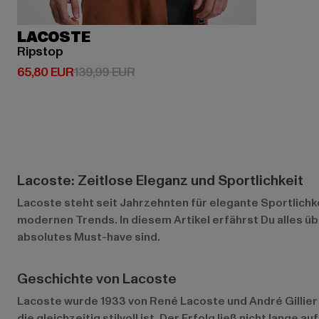
LACOSTE
Ripstop
Derzeitiger Preis: 65,80 EUR
Aktionspreis: 139,99 EUR
65,80 EUR
139,99 EUR
Lacoste: Zeitlose Eleganz und Sportlichkeit
Lacoste steht seit Jahrzehnten für elegante Sportlichke
modernen Trends. In diesem Artikel erfährst Du alles ü
absolutes Must-have sind.
Geschichte von Lacoste
Lacoste wurde 1933 von René Lacoste und André Gillier
die gleichzeitig stilvoll ist. Der Erfolg ließ nicht lang