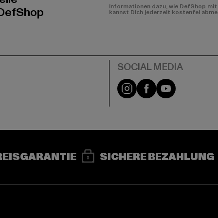
Informationen dazu, wie DefShop mit 
 DefShop
kannst Dich jederzeit kostenfei abme
e
Instagram
Facebook
YouTube
REISGARANTIE
SICHERE BEZAHLUNG