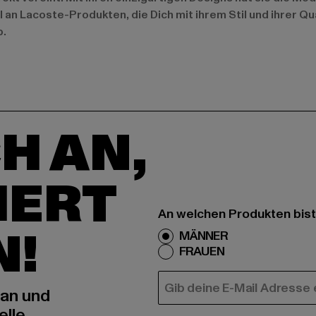
l an Lacoste-Produkten, die Dich mit ihrem Stil und ihrer Qu
p.
H AN,
IERT
An welchen Produkten bist
N!
MÄNNER
FRAUEN
E-MAIL
 an und
elle