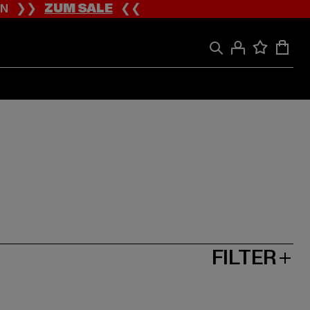
ION ❯❯
ZUM SALE
❮❮
FILTER