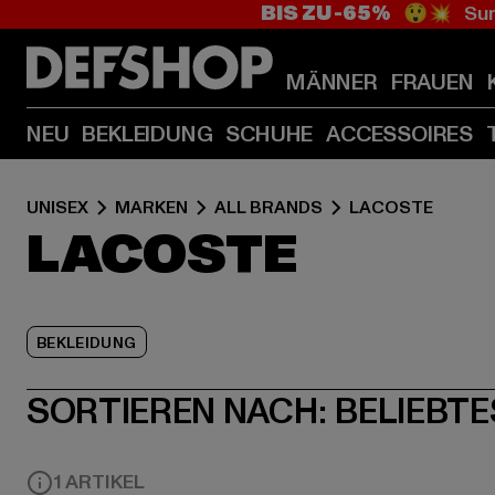
BIS ZU -65%
😲💥 Sum
MÄNNER
FRAUEN
NEU
BEKLEIDUNG
SCHUHE
ACCESSOIRES
UNISEX
MARKEN
ALL BRANDS
LACOSTE
LACOSTE
BEKLEIDUNG
SORTIEREN NACH:
BELIEBTE
1 ARTIKEL