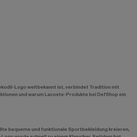
okodil-Logo weltbekannt ist, verbindet Tradition mit
llektionen und warum Lacoste-Produkte bei DefShop ein
llte bequeme und funktionale Sportbekleidung kreieren,
dil-Logo wurde schnell zu einem Klassiker. Seitdem hat