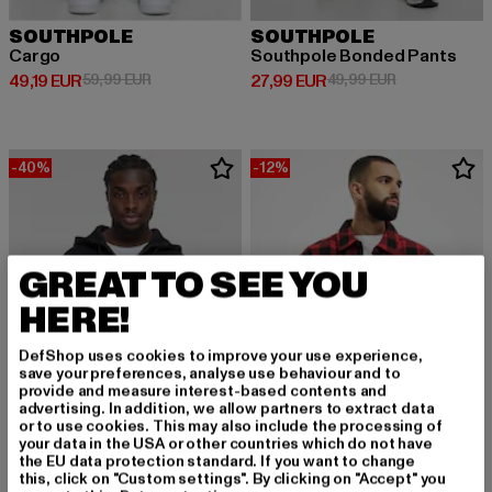
SOUTHPOLE
SOUTHPOLE
Cargo
Southpole Bonded Pants
Derzeitiger Preis: 49,19 EUR
Aktionspreis: 59,99 EUR
Derzeitiger Preis: 27,99 EUR
Aktionspreis:
49,19 EUR
59,99 EUR
27,99 EUR
49,99 EUR
-40%
-12%
GREAT TO SEE YOU
HERE!
DefShop uses cookies to improve your use experience,
save your preferences, analyse use behaviour and to
provide and measure interest-based contents and
advertising. In addition, we allow partners to extract data
or to use cookies. This may also include the processing of
your data in the USA or other countries which do not have
the EU data protection standard. If you want to change
SOUTHPOLE
this, click on "Custom settings". By clicking on "Accept" you