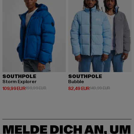
SOUTHPOLE
SOUTHPOLE
Storm Explorer
Bubble
Derzeitiger Preis: 109,99 EUR
Aktionspreis: 199,99 EUR
Derzeitiger Preis: 82,49 EUR
Aktionspreis
109,99 EUR
199,99 EUR
82,49 EUR
149,99 EUR
MELDE DICH AN, UM