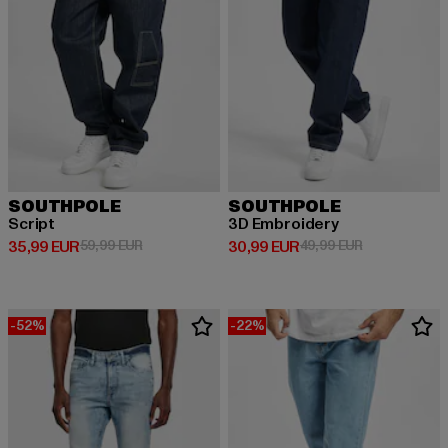
SOUTHPOLE
SOUTHPOLE
Script
3D Embroidery
Derzeitiger Preis: 35,99 EUR
Aktionspreis: 59,99 EUR
Derzeitiger Preis: 30,99 EUR
Aktionspreis:
35,99 EUR
59,99 EUR
30,99 EUR
49,99 EUR
-52%
-22%