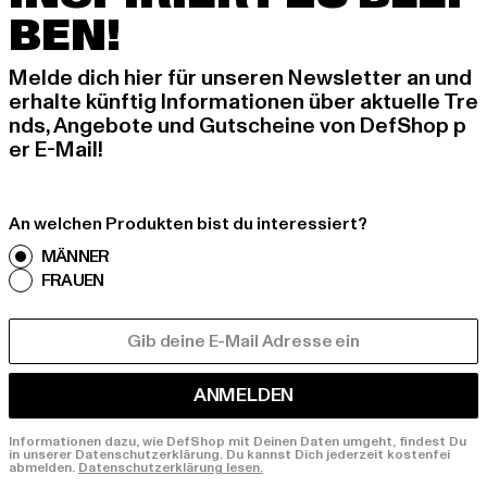
BEN!
Melde dich hier für unseren Newsletter an und
erhalte künftig Informationen über aktuelle Tre
nds, Angebote und Gutscheine von DefShop p
er E-Mail!
An welchen Produkten bist du interessiert?
MÄNNER
FRAUEN
E-MAIL
ANMELDEN
Informationen dazu, wie DefShop mit Deinen Daten umgeht, findest Du
in unserer Datenschutzerklärung. Du kannst Dich jederzeit kostenfei
abmelden.
Datenschutzerklärung lesen.