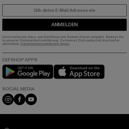
E-MAIL
ANMELDEN
Informationen dazu, wie DefShop mit Deinen Daten umgeht, findest Du
in unserer Datenschutzerklärung. Du kannst Dich jederzeit kostenfei
abmelden.
Datenschutzerklärung lesen.
Play market
App store
Instagram
Facebook
YouTube