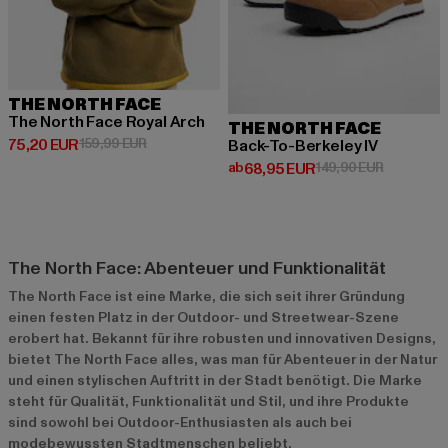
THE NORTH FACE
The North Face Royal Arch
THE NORTH FACE
Derzeitiger Preis: 75,20 EUR
Aktionspreis: 159,99 EUR
75,20 EUR
159,99 EUR
Back-To-Berkeley IV
Derzeitiger Preis: ab 68,95 EUR
Aktionspre
ab
68,95 EUR
149,90 EUR
The North Face: Abenteuer und Funktionalität
The North Face ist eine Marke, die sich seit ihrer Gründung
einen festen Platz in der Outdoor- und Streetwear-Szene
erobert hat. Bekannt für ihre robusten und innovativen Designs,
bietet The North Face alles, was man für Abenteuer in der Natur
und einen stylischen Auftritt in der Stadt benötigt. Die Marke
steht für Qualität, Funktionalität und Stil, und ihre Produkte
sind sowohl bei Outdoor-Enthusiasten als auch bei
modebewussten Stadtmenschen beliebt.