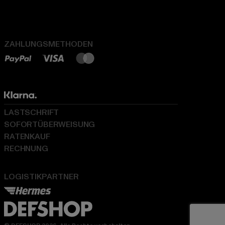
ZAHLUNGSMETHODEN
LASTSCHRIFT
SOFORTÜBERWEISUNG
RATENKAUF
RECHNUNG
LOGISTIKPARTNER