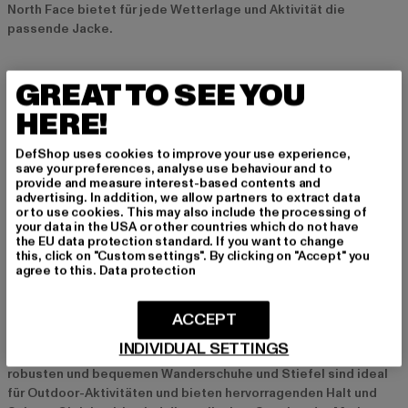
North Face bietet für jede Wetterlage und Aktivität die
passende Jacke.
Entdecke The North Face Jacken
GREAT TO SEE YOU
HERE!
The North Face Rucksäcke
Die Rucksäcke von The North Face sind ebenso beliebt wie ihre
DefShop uses cookies to improve your use experience,
save your preferences, analyse use behaviour and to
Bekleidung. Sie überzeugen durch langlebige Materialien,
provide and measure interest-based contents and
durchdachte Designs und hohen Tragekomfort. Vom
advertising. In addition, we allow partners to extract data
Tagesrucksack bis zum großen Trekkingrucksack bietet The
or to use cookies. This may also include the processing of
your data in the USA or other countries which do not have
North Face alles, was du für dein nächstes Abenteuer brauchst.
the EU data protection standard. If you want to change
this, click on "Custom settings". By clicking on "Accept" you
agree to this.
Data protection
Finde deinen The North Face Rucksack
ACCEPT
The North Face Schuhe
INDIVIDUAL SETTINGS
Auch in Sachen Schuhe hat The North Face viel zu bieten. Die
robusten und bequemen Wanderschuhe und Stiefel sind ideal
für Outdoor-Aktivitäten und bieten hervorragenden Halt und