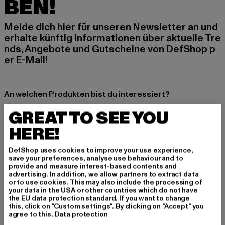
BEN!
Melde dich hier für unseren Newsletter an und
erhalte künftig Informationen über aktuelle Tre
nds, Angebote und Gutscheine von DefShop p
er E-Mail!
An welchen Produkten bist du interessiert?
MÄNNER
GREAT TO SEE YOU
FRAUEN
HERE!
DefShop uses cookies to improve your use experience,
E-MAIL
save your preferences, analyse use behaviour and to
provide and measure interest-based contents and
ANMELDEN
advertising. In addition, we allow partners to extract data
or to use cookies. This may also include the processing of
your data in the USA or other countries which do not have
Informationen dazu, wie DefShop mit Deinen Daten umgeht, findest Du
the EU data protection standard. If you want to change
in unserer Datenschutzerklärung. Du kannst Dich jederzeit kostenfei
this, click on "Custom settings". By clicking on "Accept" you
abmelden.
Datenschutzerklärung lesen.
agree to this.
Data protection