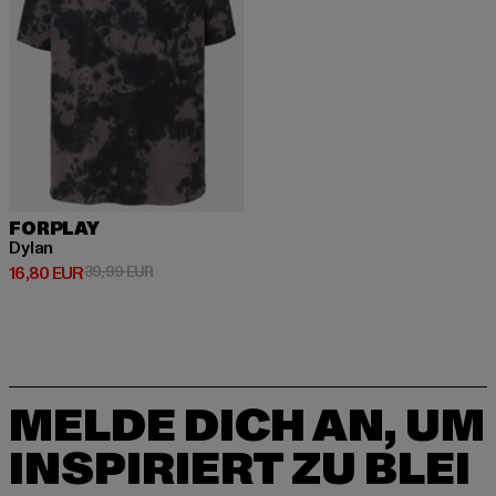
FORPLAY
Dylan
Derzeitiger Preis: 16,80 EUR
Aktionspreis: 39,99 EUR
16,80 EUR
39,99 EUR
MELDE DICH AN, UM
INSPIRIERT ZU BLEI