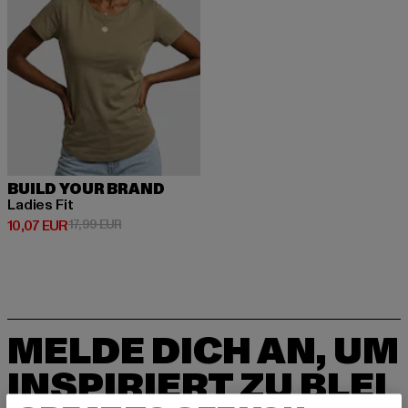
BUILD YOUR BRAND
Ladies Fit
Derzeitiger Preis: 10,07 EUR
Aktionspreis: 17,99 EUR
10,07 EUR
17,99 EUR
MELDE DICH AN, UM
INSPIRIERT ZU BLEI