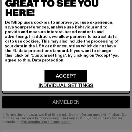
BEN!
GREAT TO SEE YOU
HERE!
Melde dich hier für unseren Newsletter an und
erhalte künftig Informationen über aktuelle Tre
DefShop uses cookies to improve your use experience,
save your preferences, analyse use behaviour and to
nds, Angebote und Gutscheine von DefShop p
provide and measure interest-based contents and
er E-Mail!
advertising. In addition, we allow partners to extract data
or to use cookies. This may also include the processing of
your data in the USA or other countries which do not have
the EU data protection standard. If you want to change
An welchen Produkten bist du interessiert?
this, click on "Custom settings". By clicking on "Accept" you
agree to this.
Data protection
MÄNNER
FRAUEN
ACCEPT
INDIVIDUAL SETTINGS
E-MAIL
ANMELDEN
Informationen dazu, wie DefShop mit Deinen Daten umgeht, findest Du
in unserer Datenschutzerklärung. Du kannst Dich jederzeit kostenfei
abmelden.
Datenschutzerklärung lesen.