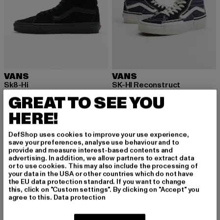
VANS
VANS
Sk8-Hi
SK-HI Reconstruct
Derzeitiger Preis: 46,00 EUR
Aktionspreis: 99,99 EUR
Derzeitiger Preis: 55,00 EUR
Aktionspreis:
46,00 EUR
99,99 EUR
55,00 EUR
124,99 EUR
GREAT TO SEE YOU
HERE!
DefShop uses cookies to improve your use experience,
save your preferences, analyse use behaviour and to
provide and measure interest-based contents and
MELDE DICH AN, UM
advertising. In addition, we allow partners to extract data
or to use cookies. This may also include the processing of
your data in the USA or other countries which do not have
INSPIRIERT ZU BLEI
the EU data protection standard. If you want to change
this, click on "Custom settings". By clicking on "Accept" you
BEN!
agree to this.
Data protection