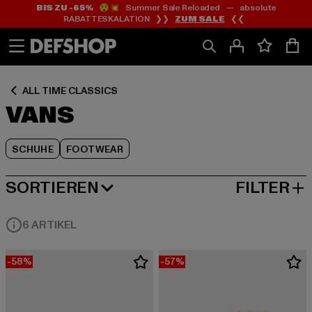
BIS ZU -65%
😲💥 Summer Sale Reloaded — absolute
Zum
Zum
Zum
RABATTESKALATION ❯❯
ZUM SALE
❮❮
Inhalt
Fußzeile
Produktraster
springen
springen
springen
ALL TIME CLASSICS
VANS
SCHUHE
FOOTWEAR
SORTIEREN
FILTER
BELIEBTESTE
6 ARTIKEL
-58%
-57%