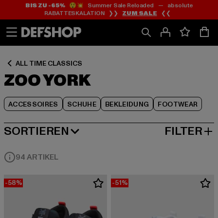
BIS ZU -65%
😲💥 Summer Sale Reloaded — absolute
Zum
Zum
Zum
RABATTESKALATION ❯❯
ZUM SALE
❮❮
Inhalt
Fußzeile
Produktraster
springen
springen
springen
ALL TIME CLASSICS
ZOO YORK
ACCESSOIRES
SCHUHE
BEKLEIDUNG
FOOTWEAR
SORTIEREN
FILTER
BELIEBTESTE
94 ARTIKEL
-58%
-51%