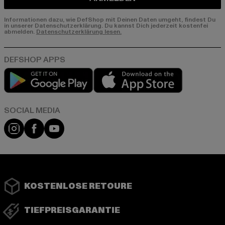
Informationen dazu, wie DefShop mit Deinen Daten umgeht, findest Du
in unserer Datenschutzerklärung. Du kannst Dich jederzeit kostenfei
abmelden.
Datenschutzerklärung lesen.
Play market
App store
Instagram
Facebook
YouTube
KOSTENLOSE RETOURE
TIEFPREISGARANTIE