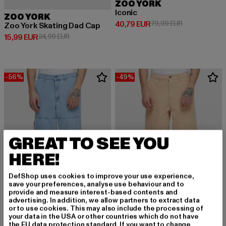
ZOO YORK
Iconic
ZOO YORK
Derzeitiger Preis: 40,79 EUR
Aktionspreis:
40,79 EUR
79,99 EUR
Zoo York Skating Dad Cap
Derzeitiger Preis: 15,99 EUR
Aktionspreis: 24,99 EUR
15,99 EUR
24,99 EUR
-56%
-49%
GREAT TO SEE YOU
HERE!
DefShop uses cookies to improve your use experience,
save your preferences, analyse use behaviour and to
provide and measure interest-based contents and
advertising. In addition, we allow partners to extract data
or to use cookies. This may also include the processing of
your data in the USA or other countries which do not have
ZOO YORK
ZOO YORK
the EU data protection standard. If you want to change