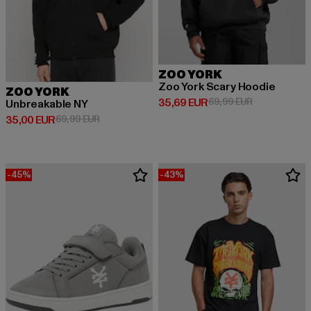
ZOO YORK
Zoo York Scary Hoodie
ZOO YORK
Derzeitiger Preis: 35,69 EUR
Aktionspreis:
35,69 EUR
69,99 EUR
Unbreakable NY
Derzeitiger Preis: 35,00 EUR
Aktionspreis: 69,99 EUR
35,00 EUR
69,99 EUR
-45%
-43%