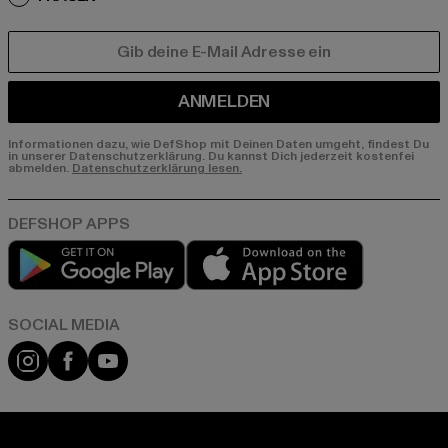
E-MAIL
ANMELDEN
Informationen dazu, wie DefShop mit Deinen Daten umgeht, findest Du
in unserer Datenschutzerklärung. Du kannst Dich jederzeit kostenfei
abmelden.
Datenschutzerklärung lesen.
Play market
App store
Instagram
Facebook
YouTube