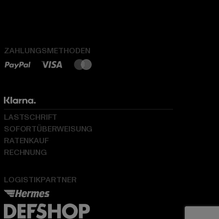
ZAHLUNGSMETHODEN
LASTSCHRIFT
SOFORTÜBERWEISUNG
RATENKAUF
RECHNUNG
LOGISTIKPARTNER