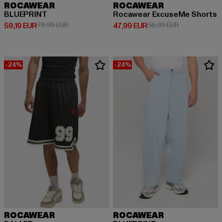
ROCAWEAR
ROCAWEAR
BLUEPRINT
Rocawear ExcuseMe Shorts
Derzeitiger Preis: 59,19 EUR
Aktionspreis: 79,99 EUR
Derzeitiger Preis: 47,99 EUR
Aktionspreis:
59,19 EUR
79,99 EUR
47,99 EUR
59,99 EUR
-24%
-24%
ROCAWEAR
ROCAWEAR