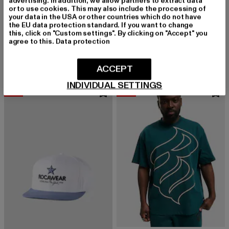
advertising. In addition, we allow partners to extract data
or to use cookies. This may also include the processing of
your data in the USA or other countries which do not have
the EU data protection standard. If you want to change
ROCAWEAR
ROCAWEAR
this, click on "Custom settings". By clicking on "Accept" you
BALLER
Rocawear ARCH T-Shirt
agree to this.
Data protection
Derzeitiger Preis: 41,79 EUR
Aktionspreis: 54,99 EUR
Derzeitiger Preis: 29,04 EUR
Aktionspreis:
41,79 EUR
54,99 EUR
29,04 EUR
34,99 EUR
ACCEPT
INDIVIDUAL SETTINGS
-10%
-57%