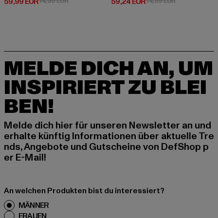
Derzeitiger Preis: 59,99 EUR
Aktionspreis: 74,99 EUR
Derzeitiger Preis: 59,24 EUR
Aktionspreis: 
59,99 EUR
74,99 EUR
59,24 EUR
74,99 EUR
MELDE DICH AN, UM
INSPIRIERT ZU BLEI
BEN!
Melde dich hier für unseren Newsletter an und
erhalte künftig Informationen über aktuelle Tre
nds, Angebote und Gutscheine von DefShop p
er E-Mail!
An welchen Produkten bist du interessiert?
MÄNNER
FRAUEN