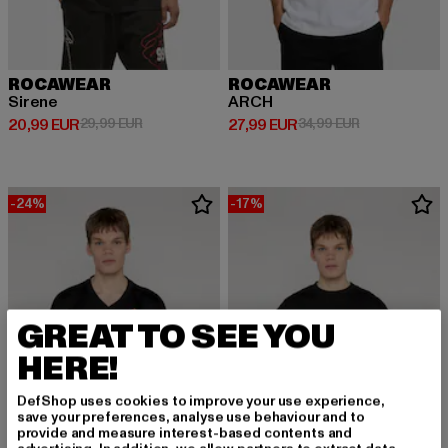
ROCAWEAR
ROCAWEAR
Sirene
ARCH
Derzeitiger Preis: 20,99 EUR
Aktionspreis: 29,99 EUR
Derzeitiger Preis: 27,99 EUR
Aktionspreis: 
20,99 EUR
29,99 EUR
27,99 EUR
34,99 EUR
-24%
-17%
GREAT TO SEE YOU
HERE!
DefShop uses cookies to improve your use experience,
save your preferences, analyse use behaviour and to
provide and measure interest-based contents and