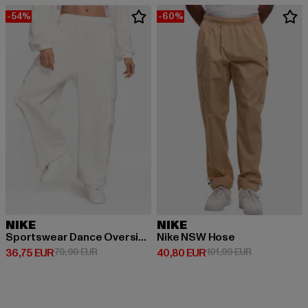
-54%
-60%
NIKE
NIKE
Sportswear Dance Oversized
Nike NSW Hose
Derzeitiger Preis: 36,75 EUR
Aktionspreis: 79,90 EUR
Derzeitiger Preis: 40,80 EUR
Aktionspreis:
36,75 EUR
79,90 EUR
40,80 EUR
101,99 EUR