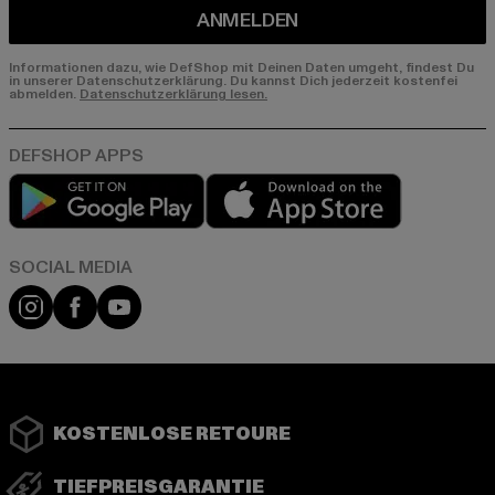
ANMELDEN
Informationen dazu, wie DefShop mit Deinen Daten umgeht, findest Du
in unserer Datenschutzerklärung. Du kannst Dich jederzeit kostenfei
abmelden.
Datenschutzerklärung lesen.
Play market
App store
Instagram
Facebook
YouTube
KOSTENLOSE RETOURE
TIEFPREISGARANTIE