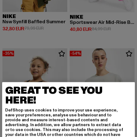
NIKE
NIKE
Nsw Synfill Baffled Summer
Sportswear Air Mid-Rise Breakaway Pants
Derzeitiger Preis: 32,80 EUR
Aktionspreis: 79,99 EUR
32,80 EUR
79,99 EUR
Derzeitiger Preis: 40,80 EUR
Aktionspreis:
40,80 EUR
84,99 EUR
-35%
-54%
GREAT TO SEE YOU
HERE!
DefShop uses cookies to improve your use experience,
save your preferences, analyse use behaviour and to
provide and measure interest-based contents and
advertising. In addition, we allow partners to extract data
or to use cookies. This may also include the processing of
your data in the USA or other countries which do not have