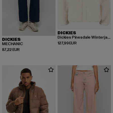
DICKIES
Dickies Pinesdale Winterjacken
DICKIES
Derzeitiger Preis: 127,99 EUR
127,99 EUR
MECHANIC
Derzeitiger Preis: 87,22 EUR
87,22 EUR