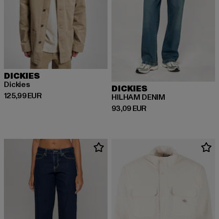
DICKIES
Dickies
DICKIES
Derzeitiger Preis: 125,99 EUR
125,99 EUR
HILHAM DENIM
Derzeitiger Preis: 93,09 EUR
93,09 EUR