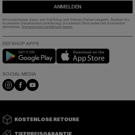
ANMELDEN
Informationen dazu, wie DefShop mit Deinen Daten umgeht, findest Du
in unserer Datenschutzerklärung. Du kannst Dich jederzeit kostenfei
abmelden.
Datenschutzerklärung lesen.
Play market
App store
Instagram
Facebook
YouTube
KOSTENLOSE RETOURE
TIEFPREISGARANTIE