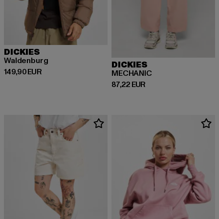
DICKIES
Waldenburg
DICKIES
Derzeitiger Preis: 149,90 EUR
149,90 EUR
MECHANIC
Derzeitiger Preis: 87,22 EUR
87,22 EUR