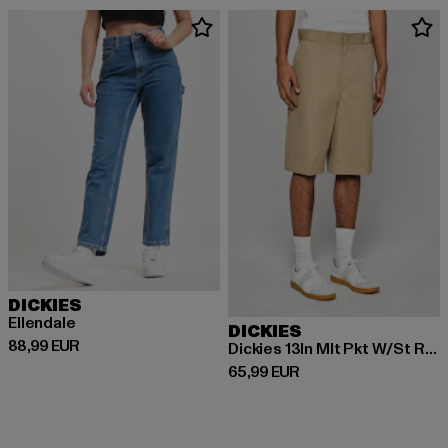
DICKIES
Ellendale
DICKIES
Derzeitiger Preis: 88,99 EUR
88,99 EUR
Dickies 13In Mlt Pkt W/St Rec Shorts
Derzeitiger Preis: 65,99 EUR
65,99 EUR