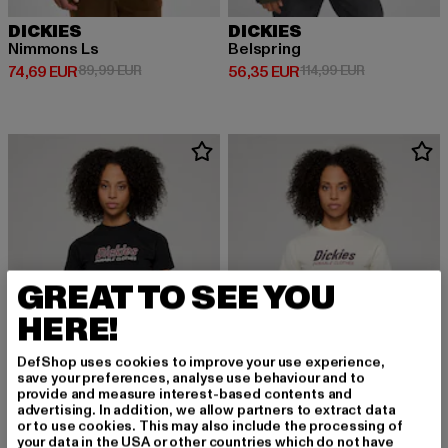
DICKIES
DICKIES
Nimmons Ls
Belspring
Derzeitiger Preis: 74,69 EUR
Aktionspreis: 89,99 EUR
Derzeitiger Preis: 56,35 EUR
Aktionspreis:
74,69 EUR
89,99 EUR
56,35 EUR
114,99 EUR
GREAT TO SEE YOU
HERE!
DefShop uses cookies to improve your use experience,
save your preferences, analyse use behaviour and to
provide and measure interest-based contents and
advertising. In addition, we allow partners to extract data
or to use cookies. This may also include the processing of
your data in the USA or other countries which do not have