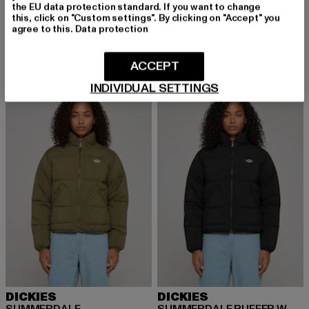
DICKIES
DICKIES
the EU data protection standard. If you want to change
Williston Tee SS W
Williston Tee SS W
this, click on "Custom settings". By clicking on "Accept" you
agree to this.
Data protection
Derzeitiger Preis: 41,99 EUR
Derzeitiger Preis: 41,99 EUR
41,99 EUR
41,99 EUR
ACCEPT
INDIVIDUAL SETTINGS
DICKIES
DICKIES
SUMMERDALE
SUMMERDALE PUFFER W