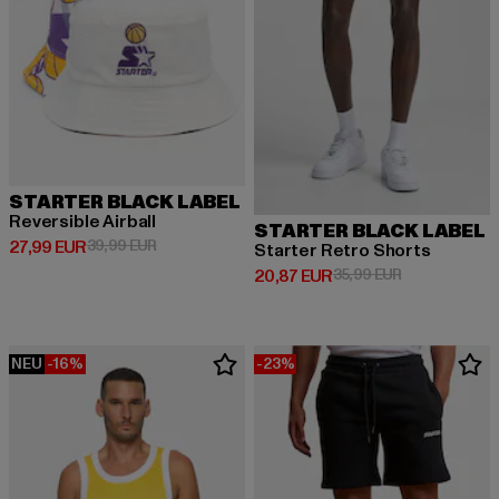
STARTER BLACK LABEL
Reversible Airball
STARTER BLACK LABEL
Derzeitiger Preis: 27,99 EUR
Aktionspreis: 39,99 EUR
27,99 EUR
39,99 EUR
Starter Retro Shorts
Derzeitiger Preis: 20,87 EUR
Aktionspreis:
20,87 EUR
35,99 EUR
NEU
-16%
-23%