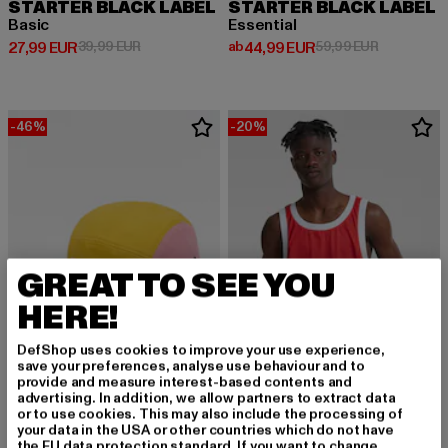
STARTER BLACK LABEL
STARTER BLACK LABEL
Basic
Essential
Derzeitiger Preis: 27,99 EUR
Aktionspreis: 39,99 EUR
Derzeitiger Preis: ab 44,99 EUR
Aktionsprei
27,99 EUR
39,99 EUR
ab
44,99 EUR
59,99 EUR
-46%
-20%
GREAT TO SEE YOU
HERE!
DefShop uses cookies to improve your use experience,
save your preferences, analyse use behaviour and to
provide and measure interest-based contents and
advertising. In addition, we allow partners to extract data
or to use cookies. This may also include the processing of
STARTER BLACK LABEL
your data in the USA or other countries which do not have
STARTER BLACK LABEL
Fresh Jockey
the EU data protection standard. If you want to change