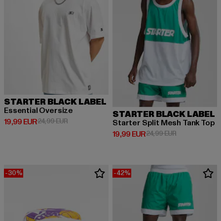
STARTER BLACK LABEL
Essential Oversize
STARTER BLACK LABEL
Derzeitiger Preis: 19,99 EUR
Aktionspreis: 24,99 EUR
19,99 EUR
24,99 EUR
Starter Split Mesh Tank Top
Derzeitiger Preis: 19,99 EUR
Aktionspreis: 
19,99 EUR
24,99 EUR
-30%
-42%