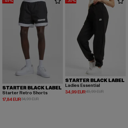
-49%
-30%
STARTER BLACK LABEL
Ladies Essential
STARTER BLACK LABEL
Derzeitiger Preis: 34,99 EUR
Aktionspreis:
34,99 EUR
49,99 EUR
Starter Retro Shorts
Derzeitiger Preis: 17,84 EUR
Aktionspreis: 34,99 EUR
17,84 EUR
34,99 EUR