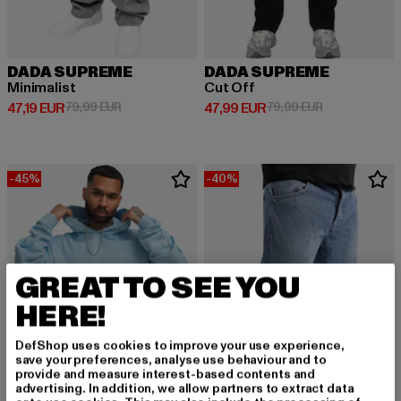
DADA SUPREME
DADA SUPREME
Minimalist
Cut Off
Derzeitiger Preis: 47,19 EUR
Aktionspreis: 79,99 EUR
Derzeitiger Preis: 47,99 EUR
Aktionspreis:
47,19 EUR
79,99 EUR
47,99 EUR
79,99 EUR
-45%
-40%
GREAT TO SEE YOU
HERE!
DefShop uses cookies to improve your use experience,
save your preferences, analyse use behaviour and to
provide and measure interest-based contents and
advertising. In addition, we allow partners to extract data