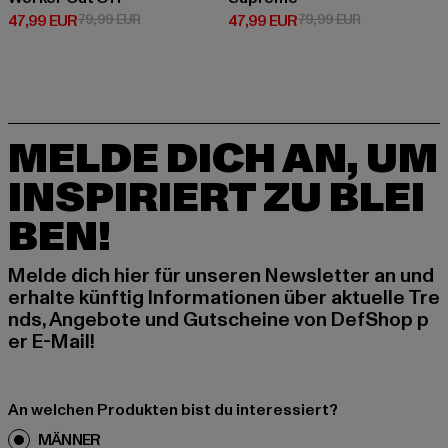
Derzeitiger Preis: 47,99 EUR
Aktionspreis: 79,99 EUR
Derzeitiger Preis: 47,99 EUR
Aktionspreis:
47,99 EUR
79,99 EUR
47,99 EUR
79,99 EUR
MELDE DICH AN, UM
INSPIRIERT ZU BLEI
BEN!
Melde dich hier für unseren Newsletter an und
erhalte künftig Informationen über aktuelle Tre
nds, Angebote und Gutscheine von DefShop p
er E-Mail!
An welchen Produkten bist du interessiert?
MÄNNER