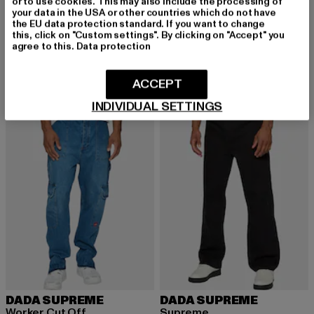
or to use cookies. This may also include the processing of
your data in the USA or other countries which do not have
DADA SUPREME
DADA SUPREME
the EU data protection standard. If you want to change
Signature Logo Heavy
Minimalist
this, click on "Custom settings". By clicking on "Accept" you
agree to this.
Data protection
Derzeitiger Preis: 38,49 EUR
Aktionspreis: 69,99 EUR
Derzeitiger Preis: 47,99 EUR
Aktionspreis:
38,49 EUR
69,99 EUR
47,99 EUR
79,99 EUR
ACCEPT
INDIVIDUAL SETTINGS
-40%
-40%
DADA SUPREME
DADA SUPREME
Worker Cut Off
Supreme