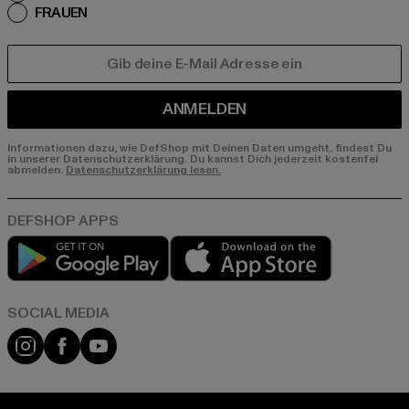
FRAUEN
E-MAIL
ANMELDEN
Informationen dazu, wie DefShop mit Deinen Daten umgeht, findest Du
in unserer Datenschutzerklärung. Du kannst Dich jederzeit kostenfei
abmelden.
Datenschutzerklärung lesen.
Play market
App store
Instagram
Facebook
YouTube