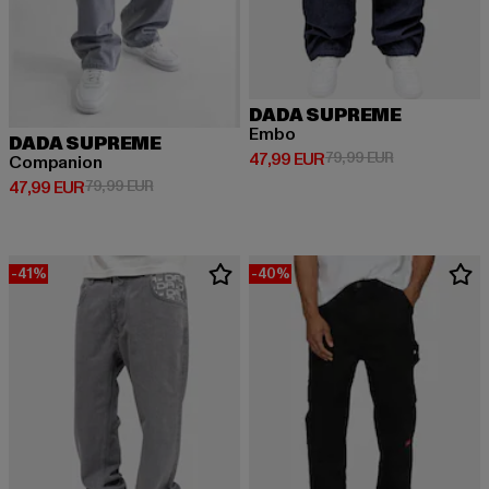
DADA SUPREME
Embo
DADA SUPREME
Derzeitiger Preis: 47,99 EUR
Aktionspreis:
47,99 EUR
79,99 EUR
Companion
Derzeitiger Preis: 47,99 EUR
Aktionspreis: 79,99 EUR
47,99 EUR
79,99 EUR
-41%
-40%