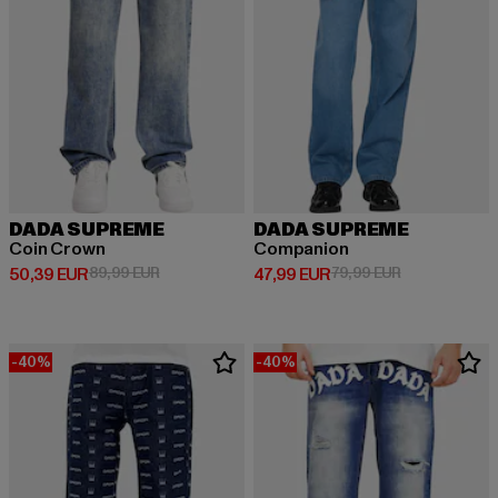
DADA SUPREME
DADA SUPREME
Coin Crown
Companion
Derzeitiger Preis: 50,39 EUR
Aktionspreis: 89,99 EUR
Derzeitiger Preis: 47,99 EUR
Aktionspreis:
50,39 EUR
89,99 EUR
47,99 EUR
79,99 EUR
-40%
-40%