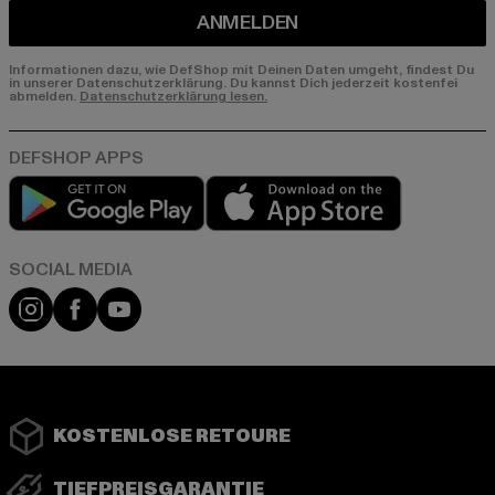
ANMELDEN
Informationen dazu, wie DefShop mit Deinen Daten umgeht, findest Du
in unserer Datenschutzerklärung. Du kannst Dich jederzeit kostenfei
abmelden.
Datenschutzerklärung lesen.
Play market
App store
Instagram
Facebook
YouTube
KOSTENLOSE RETOURE
TIEFPREISGARANTIE