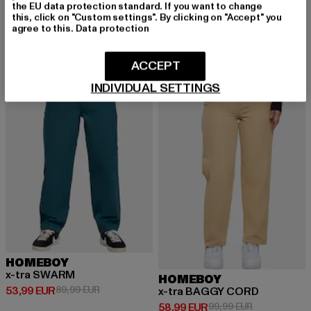
the EU data protection standard. If you want to change
Derzeitiger Preis: 58,99 EUR
Aktionspreis:
58,99 EUR
99,99 EUR
this, click on "Custom settings". By clicking on "Accept" you
agree to this.
Data protection
ACCEPT
-40%
-41%
INDIVIDUAL SETTINGS
HOMEBOY
x-tra SWARM
HOMEBOY
Derzeitiger Preis: 53,99 EUR
Aktionspreis: 89,99 EUR
53,99 EUR
89,99 EUR
x-tra BAGGY CORD
Derzeitiger Preis: 58,99 EUR
Aktionspreis:
58,99 EUR
99,99 EUR