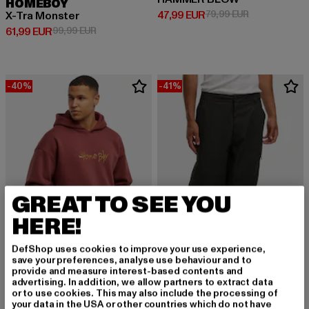
HOMEBOY
Derzeitiger Preis: 47,99 EUR
Aktionspreis:
47,99 EUR
79,99 EUR
X-Tra Monster
Derzeitiger Preis: 61,99 EUR
Aktionspreis: 99,99 EUR
61,99 EUR
99,99 EUR
-40%
-41%
GREAT TO SEE YOU
HERE!
DefShop uses cookies to improve your use experience,
save your preferences, analyse use behaviour and to
provide and measure interest-based contents and
HOMEBOY
advertising. In addition, we allow partners to extract data
PENCIL
or to use cookies. This may also include the processing of
HOMEBOY
your data in the USA or other countries which do not have
Derzeitiger Preis: 53,99 EUR
Aktionspreis: 89,99 EUR
53,99 EUR
89,99 EUR
Homeboy x-tra CARGO Pants