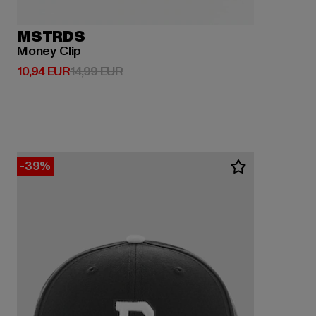
MSTRDS
Money Clip
Derzeitiger Preis: 10,94 EUR
Aktionspreis: 14,99 EUR
10,94 EUR
14,99 EUR
-39%