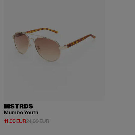
MSTRDS
Mumbo Youth
Derzeitiger Preis: 11,00 EUR
Aktionspreis: 24,99 EUR
11,00 EUR
24,99 EUR