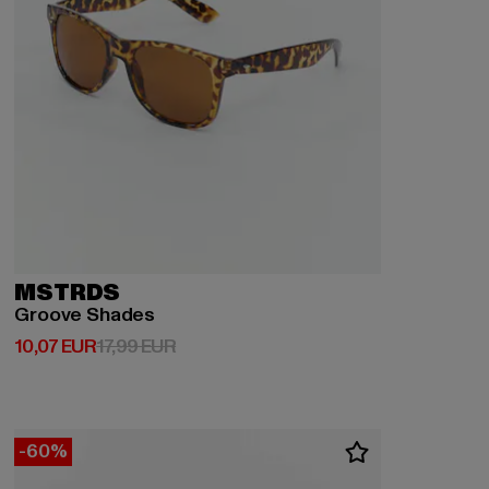
MSTRDS
Groove Shades
Derzeitiger Preis: 10,07 EUR
Aktionspreis: 17,99 EUR
10,07 EUR
17,99 EUR
-60%