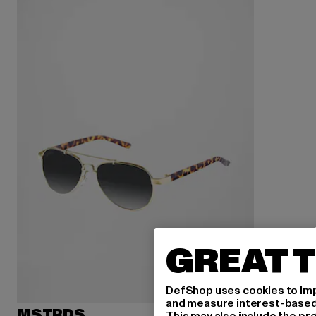
GREAT T
DefShop uses cookies to imp
and measure interest-based c
MSTRDS
This may also include the pr