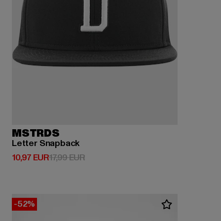
MSTRDS
Letter Snapback
Derzeitiger Preis: 10,97 EUR
Aktionspreis: 17,99 EUR
10,97 EUR
17,99 EUR
-52%