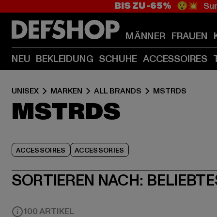
BIS ZU -65%
😲💥 Sum
MÄNNER
FRAUEN
NEU
BEKLEIDUNG
SCHUHE
ACCESSOIRES
UNISEX
MARKEN
ALL BRANDS
MSTRDS
MSTRDS
ACCESSOIRES
ACCESSORIES
SORTIEREN NACH:
BELIEBTE
100 ARTIKEL