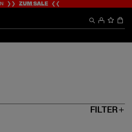
ION ❯❯
ZUM SALE
❮❮
FILTER