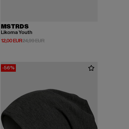
MSTRDS
Likoma Youth
Derzeitiger Preis: 12,00 EUR
Aktionspreis: 24,99 EUR
12,00 EUR
24,99 EUR
-56%