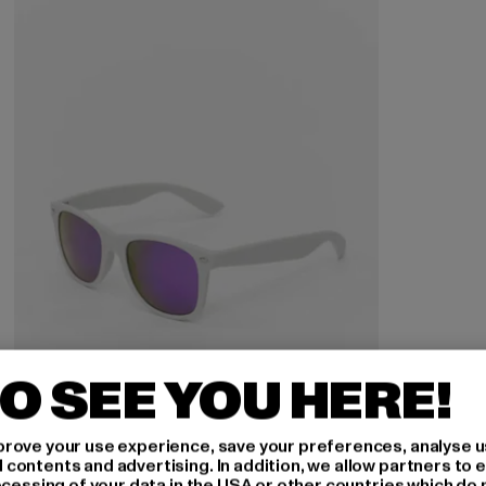
O SEE YOU HERE!
rove your use experience, save your preferences, analyse u
ontents and advertising. In addition, we allow partners to e
MSTRDS
ocessing of your data in the USA or other countries which do 