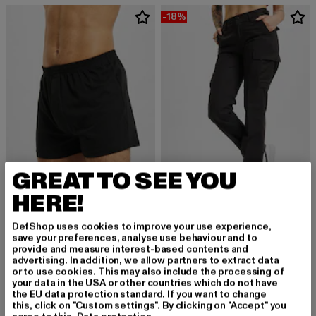
-18%
GREAT TO SEE YOU
HERE!
BRANDIT
BRANDIT
Boxershort
Ladies BDU Ripstop Trouser
DefShop uses cookies to improve your use experience,
save your preferences, analyse use behaviour and to
Derzeitiger Preis: 12,99 EUR
Derzeitiger Preis: 32,79 EUR
Aktionspreis:
12,99 EUR
32,79 EUR
39,99 EUR
provide and measure interest-based contents and
advertising. In addition, we allow partners to extract data
or to use cookies. This may also include the processing of
your data in the USA or other countries which do not have
the EU data protection standard. If you want to change
-27%
this, click on "Custom settings". By clicking on "Accept" you