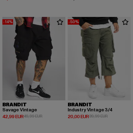
-14%
-50%
BRANDIT
BRANDIT
Savage Vintage
Industry Vintage 3/4
Derzeitiger Preis: 42,99 EUR
Aktionspreis: 49,99 EUR
Derzeitiger Preis: 20,00 EUR
Aktionspreis:
42,99 EUR
49,99 EUR
20,00 EUR
39,99 EUR