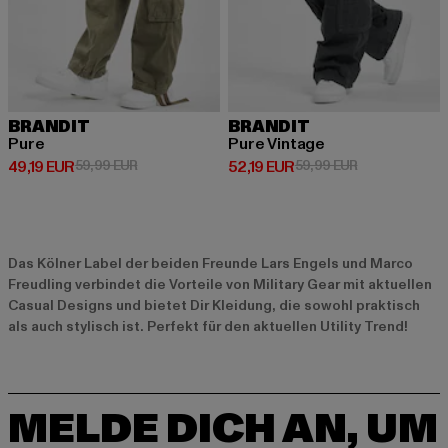
BRANDIT
BRANDIT
Pure
Pure Vintage
Derzeitiger Preis: 49,19 EUR
Aktionspreis: 59,99 EUR
Derzeitiger Preis: 52,19 EUR
Aktionspreis: 
49,19 EUR
59,99 EUR
52,19 EUR
59,99 EUR
Das Kölner Label der beiden Freunde Lars Engels und Marco
Freudling verbindet die Vorteile von Military Gear mit aktuellen
Casual Designs und bietet Dir Kleidung, die sowohl praktisch
als auch stylisch ist. Perfekt für den aktuellen Utility Trend!
MELDE DICH AN, UM