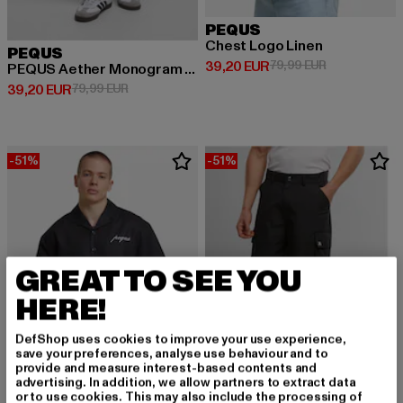
PEQUS
Chest Logo Linen
PEQUS
Derzeitiger Preis: 39,20 EUR
Aktionspreis:
39,20 EUR
79,99 EUR
PEQUS Aether Monogram Denim Jorts
Derzeitiger Preis: 39,20 EUR
Aktionspreis: 79,99 EUR
39,20 EUR
79,99 EUR
-51%
-51%
GREAT TO SEE YOU
HERE!
DefShop uses cookies to improve your use experience,
save your preferences, analyse use behaviour and to
provide and measure interest-based contents and
advertising. In addition, we allow partners to extract data
or to use cookies. This may also include the processing of