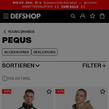
BIS ZU -65%
😲💥 Summer Sale Reloaded — absolute
Zum
Zum
Zum
RABATTESKALATION ❯❯
ZUM SALE
❮❮
Inhalt
Fußzeile
Produktraster
springen
springen
springen
YOUNG BRANDS
PEQUS
ACCESSOIRES
BEKLEIDUNG
SORTIEREN
FILTER
BELIEBTESTE
158 ARTIKEL
-53%
-51%