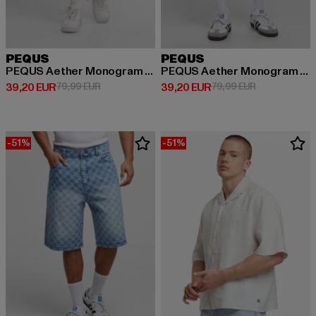
PEQUS
PEQUS
PEQUS Aether Monogram Ripstop Cargo Short
PEQUS Aether Monogram Denim Jorts
Derzeitiger Preis: 39,20 EUR
Aktionspreis: 79,99 EUR
Derzeitiger Preis: 39,20 EUR
Aktionspreis:
39,20 EUR
79,99 EUR
39,20 EUR
79,99 EUR
-51%
-51%