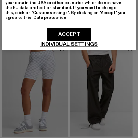
PEQUS
your data in the USA or other countries which do not have
the EU data protection standard. If you want to change
Chest Logo Linen
PEQUS
this, click on "Custom settings". By clicking on "Accept" you
Derzeitiger Preis: 39,20 EUR
Aktionspreis: 79,99 EUR
39,20 EUR
79,99 EUR
Island Defender Ripstop
agree to this.
Data protection
Derzeitiger Preis: 39,20 EUR
Aktionspreis:
39,20 EUR
79,99 EUR
ACCEPT
INDIVIDUAL SETTINGS
-60%
-53%