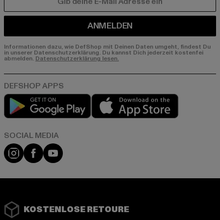
E-MAIL
ANMELDEN
Informationen dazu, wie DefShop mit Deinen Daten umgeht, findest Du
in unserer Datenschutzerklärung. Du kannst Dich jederzeit kostenfei
abmelden.
Datenschutzerklärung lesen.
Play market
App store
Instagram
Facebook
YouTube
KOSTENLOSE RETOURE