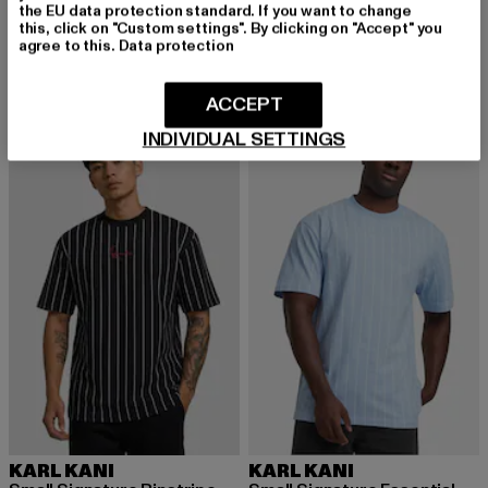
Small Signature Mesh
KARL KANI
the EU data protection standard. If you want to change
Derzeitiger Preis: 29,04 EUR
Aktionspreis: 34,99 EUR
29,04 EUR
34,99 EUR
College Signature Heavy Jersey
this, click on "Custom settings". By clicking on "Accept" you
agree to this.
Data protection
Derzeitiger Preis: 25,19 EUR
Aktionspreis: 
25,19 EUR
44,99 EUR
ACCEPT
INDIVIDUAL SETTINGS
-10%
KARL KANI
KARL KANI