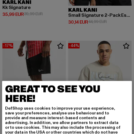
KARL KANI
Kk Signature
KARL KANI
Derzeitiger Preis: 35,99 EUR
Aktionspreis: 39,99 EUR
35,99 EUR
39,99 EUR
Small Signature 2-Pack Essential Racer
Derzeitiger Preis: 30,14 EUR
Aktionspreis: 
30,14 EUR
44,99 EUR
-17%
-44%
GREAT TO SEE YOU
HERE!
DefShop uses cookies to improve your use experience,
save your preferences, analyse use behaviour and to
provide and measure interest-based contents and
advertising. In addition, we allow partners to extract data
or to use cookies. This may also include the processing of
KARL KANI
your data in the USA or other countries which do not have