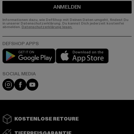
ANMELDEN
Informationen dazu, wie DefShop mit Deinen Daten umgeht, findest Du
in unserer Datenschutzerklärung. Du kannst Dich jederzeit kostenfei
abmelden.
Datenschutzerklärung lesen.
Play market
App store
Instagram
Facebook
YouTube
KOSTENLOSE RETOURE
TIEFPREISGARANTIE