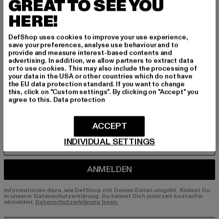
BEN!
GREAT TO SEE YOU
HERE!
Melde dich hier für unseren Newsletter an und
erhalte künftig Informationen über aktuelle Tre
DefShop uses cookies to improve your use experience,
save your preferences, analyse use behaviour and to
nds, Angebote und Gutscheine von DefShop p
provide and measure interest-based contents and
er E-Mail!
advertising. In addition, we allow partners to extract data
or to use cookies. This may also include the processing of
your data in the USA or other countries which do not have
the EU data protection standard. If you want to change
An welchen Produkten bist du interessiert?
this, click on "Custom settings". By clicking on "Accept" you
agree to this.
Data protection
MÄNNER
FRAUEN
ACCEPT
INDIVIDUAL SETTINGS
E-MAIL
ANMELDEN
Informationen dazu, wie DefShop mit Deinen Daten umgeht, findest Du
in unserer Datenschutzerklärung. Du kannst Dich jederzeit kostenfei
abmelden.
Datenschutzerklärung lesen.