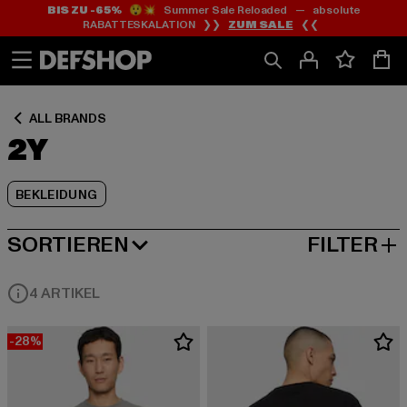
BIS ZU -65%
😲💥 Summer Sale Reloaded — absolute
Zum
Zum
Zum
RABATTESKALATION ❯❯
ZUM SALE
❮❮
Inhalt
Fußzeile
Produktraster
springen
springen
springen
ALL BRANDS
2Y
BEKLEIDUNG
SORTIEREN
FILTER
BELIEBTESTE
4 ARTIKEL
-28%