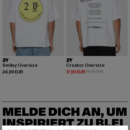
2Y
2Y
Smiley Oversize
Creator Oversize
Derzeitiger Preis: 24,99 EUR
Derzeitiger Preis: 17,99 EUR
Aktionspreis: 
24,99 EUR
17,99 EUR
24,99 EUR
MELDE DICH AN, UM
INSPIRIERT ZU BLEI