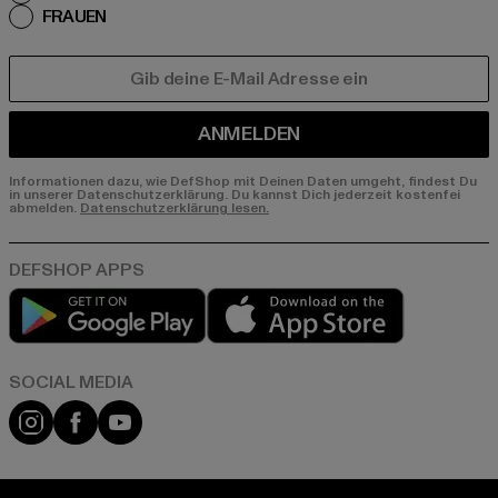
FRAUEN
E-MAIL
ANMELDEN
Informationen dazu, wie DefShop mit Deinen Daten umgeht, findest Du
in unserer Datenschutzerklärung. Du kannst Dich jederzeit kostenfei
abmelden.
Datenschutzerklärung lesen.
Play market
App store
Instagram
Facebook
YouTube