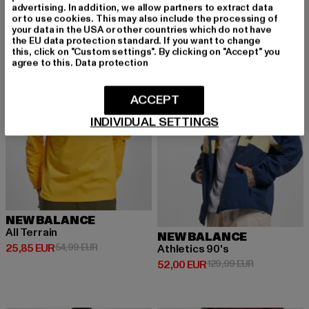
advertising. In addition, we allow partners to extract data
or to use cookies. This may also include the processing of
-53%
-60%
your data in the USA or other countries which do not have
the EU data protection standard. If you want to change
this, click on "Custom settings". By clicking on "Accept" you
agree to this.
Data protection
ACCEPT
INDIVIDUAL SETTINGS
NEW BALANCE
All Terrain
NEW BALANCE
Derzeitiger Preis: 25,85 EUR
Aktionspreis: 54,99 EUR
25,85 EUR
54,99 EUR
Athletics 90's
Derzeitiger Preis: 52,00 EUR
Aktionspreis
52,00 EUR
129,99 EUR