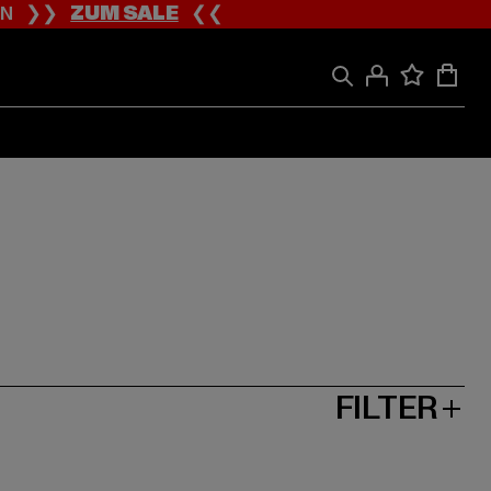
ION ❯❯
ZUM SALE
❮❮
FILTER