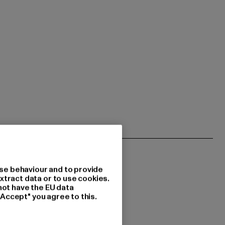
se behaviour and to provide
xtract data or to use cookies.
not have the EU data
"Accept" you agree to this.
 du interessiert?