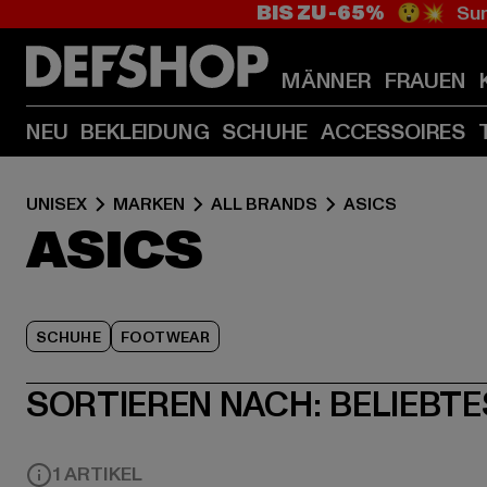
BIS ZU -65%
😲💥 Sum
MÄNNER
FRAUEN
NEU
BEKLEIDUNG
SCHUHE
ACCESSOIRES
UNISEX
MARKEN
ALL BRANDS
ASICS
ASICS
SCHUHE
FOOTWEAR
SORTIEREN NACH:
BELIEBTE
1 ARTIKEL