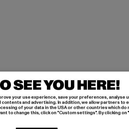
O SEE YOU HERE!
H AN,
rove your use experience, save your preferences, analyse u
ontents and advertising. In addition, we allow partners to e
IERT
ocessing of your data in the USA or other countries which do 
ant to change this, click on "Custom settings". By clicking on 
An welchen Produkten bist