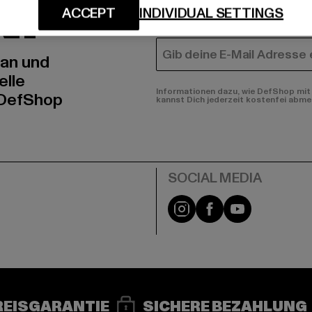
N!
MÄNNER
ACCEPT
INDIVIDUAL SETTINGS
FRAUEN
E-MAIL
 an und
elle
Informationen dazu, wie DefShop mit 
 DefShop
kannst Dich jederzeit kostenfei abme
e
Instagram
Facebook
YouTube
REISGARANTIE
SICHERE BEZAHLUNG