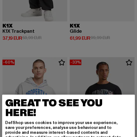
K1X
K1X
K1X Trackpant
Glide
Derzeitiger Preis: 37,19 EUR
Aktionspreis: 59,99 EUR
Derzeitiger Preis: 61,99 EUR
Aktionspreis:
37,19 EUR
59,99 EUR
61,99 EUR
99,99 EUR
-60%
-33%
GREAT TO SEE YOU
HERE!
DefShop uses cookies to improve your use experience,
save your preferences, analyse use behaviour and to
provide and measure interest-based contents and