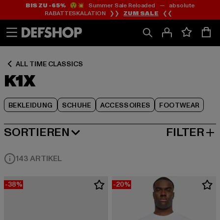
BIS ZU -65%
😲💥 Summer Sale Reloaded — absolute
Zum
Zum
Zum
RABATTESKALATION ❯❯
ZUM SALE
❮❮
Inhalt
Fußzeile
Produktraster
springen
springen
springen
ALL TIME CLASSICS
K1X
BEKLEIDUNG
SCHUHE
ACCESSOIRES
FOOTWEAR
SORTIEREN
FILTER
BELIEBTESTE
143 ARTIKEL
-38%
-20%