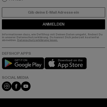
E-MAIL
ANMELDEN
Informationen dazu, wie DefShop mit Deinen Daten umgeht, findest Du
in unserer Datenschutzerklärung. Du kannst Dich jederzeit kostenfei
abmelden.
Datenschutzerklärung lesen.
Play market
App store
Instagram
Facebook
YouTube