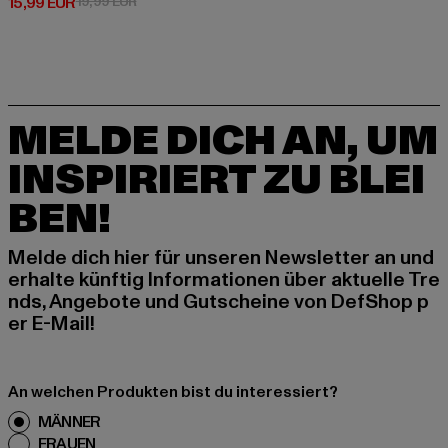
Derzeitiger Preis: 15,99 EUR
Aktionspreis: 19,99 EUR
15,99 EUR
19,99 EUR
MELDE DICH AN, UM
INSPIRIERT ZU BLEI
BEN!
Melde dich hier für unseren Newsletter an und
erhalte künftig Informationen über aktuelle Tre
nds, Angebote und Gutscheine von DefShop p
er E-Mail!
An welchen Produkten bist du interessiert?
MÄNNER
FRAUEN