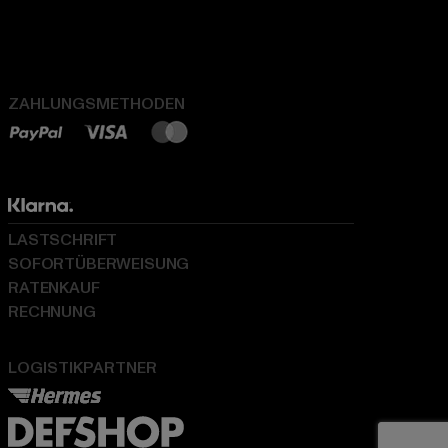
ZAHLUNGSMETHODEN
LASTSCHRIFT
SOFORTÜBERWEISUNG
RATENKAUF
RECHNUNG
LOGISTIKPARTNER