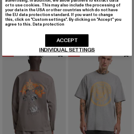
advertising. In addition, we allow partners to extract data
or to use cookies. This may also include the processing of
your data in the USA or other countries which do not have
K1X
the EU data protection standard. If you want to change
K1X Bootleg Longsleeve
K1X
this, click on "Custom settings". By clicking on "Accept" you
Derzeitiger Preis: 30,14 EUR
Aktionspreis: 
30,14 EUR
44,99 EUR
Property
agree to this.
Data protection
Derzeitiger Preis: 28,00 EUR
Aktionspreis: 69,99 EUR
28,00 EUR
69,99 EUR
ACCEPT
INDIVIDUAL SETTINGS
-33%
-30%