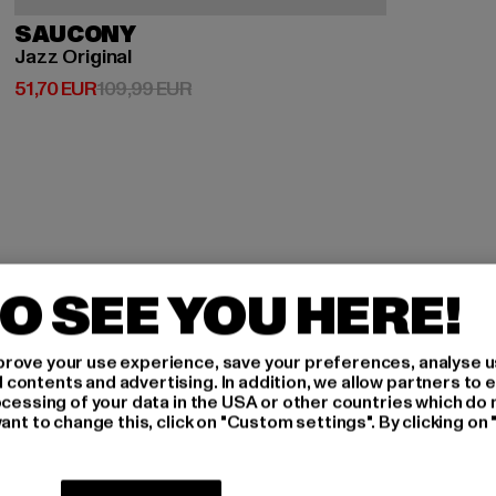
SAUCONY
Jazz Original
Derzeitiger Preis: 51,70 EUR
Aktionspreis: 109,99 EUR
51,70 EUR
109,99 EUR
O SEE YOU HERE!
H AN,
rove your use experience, save your preferences, analyse u
ontents and advertising. In addition, we allow partners to e
IERT
ocessing of your data in the USA or other countries which do 
ant to change this, click on "Custom settings". By clicking on 
An welchen Produkten bist
MÄNNER