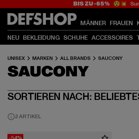
BIS ZU -65%
😲💥 Sum
MÄNNER
FRAUEN
NEU
BEKLEIDUNG
SCHUHE
ACCESSOIRES
UNISEX
MARKEN
ALL BRANDS
SAUCONY
SAUCONY
SORTIEREN NACH:
BELIEBTE
2 ARTIKEL
-54%