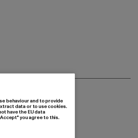
se behaviour and to provide
xtract data or to use cookies.
not have the EU data
"Accept" you agree to this.
 du interessiert?