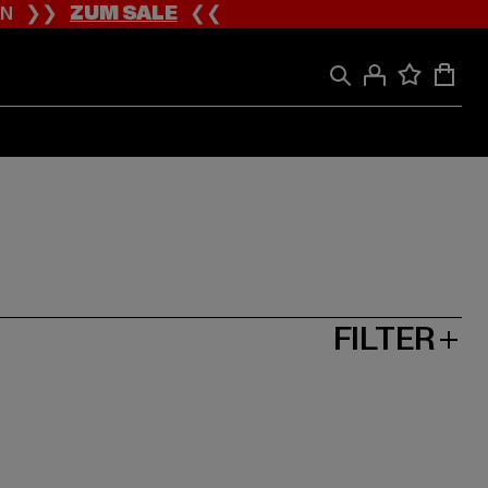
ION ❯❯
ZUM SALE
❮❮
FILTER