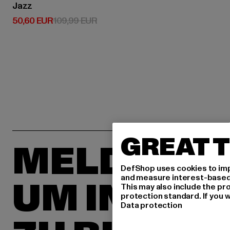
Jazz
Derzeitiger Preis: 50,60 EUR
Aktionspreis: 109,99 EUR
50,60 EUR
109,99 EUR
GREAT T
MELDE DIC
DefShop uses cookies to imp
and measure interest-based c
UM INSPIR
This may also include the pr
protection standard. If you w
Data protection