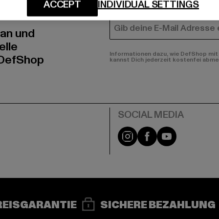
N!
FRAUEN
ACCEPT
INDIVIDUAL SETTINGS
E-MAIL
 an und
elle
Informationen dazu, wie DefShop mit 
 DefShop
kannst Dich jederzeit kostenfei abme
e
Instagram
Facebook
YouTube
REISGARANTIE
SICHERE BEZAHLUNG