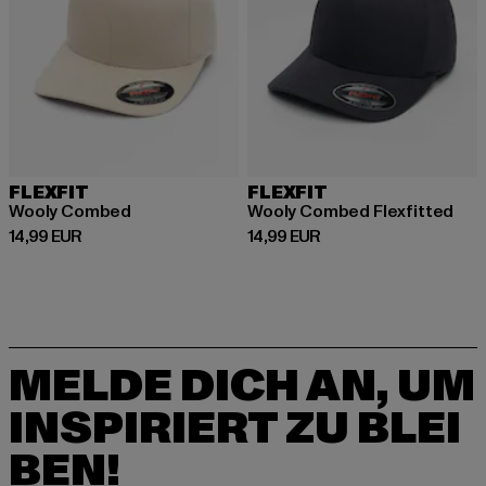
FLEXFIT
FLEXFIT
Wooly Combed
Wooly Combed Flexfitted
Derzeitiger Preis: 14,99 EUR
Derzeitiger Preis: 14,99 EUR
14,99 EUR
14,99 EUR
MELDE DICH AN, UM
INSPIRIERT ZU BLEI
BEN!