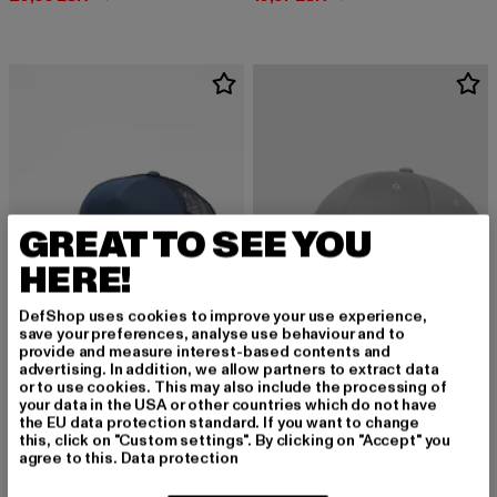
GREAT TO SEE YOU
HERE!
DefShop uses cookies to improve your use experience,
save your preferences, analyse use behaviour and to
provide and measure interest-based contents and
advertising. In addition, we allow partners to extract data
or to use cookies. This may also include the processing of
FLEXFIT
your data in the USA or other countries which do not have
Retro
FLEXFIT
the EU data protection standard. If you want to change
Derzeitiger Preis: 11,95 EUR
11,95 EUR
Wooly Combed
this, click on "Custom settings". By clicking on "Accept" you
agree to this.
Data protection
Derzeitiger Preis: 14,99 EUR
14,99 EUR