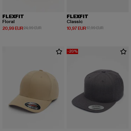
FLEXFIT
FLEXFIT
Floral
Classic
Derzeitiger Preis: 20,99 EUR
Aktionspreis: 24,99 EUR
Derzeitiger Preis: 10,97 EUR
Aktionspreis: 1
20,99 EUR
24,99 EUR
10,97 EUR
17,99 EUR
-20%