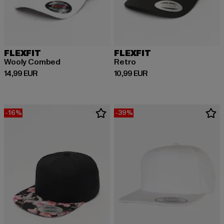
FLEXFIT
FLEXFIT
Wooly Combed
Retro
Derzeitiger Preis: 14,99 EUR
Derzeitiger Preis: 10,99 EUR
14,99 EUR
10,99 EUR
-16%
-39%