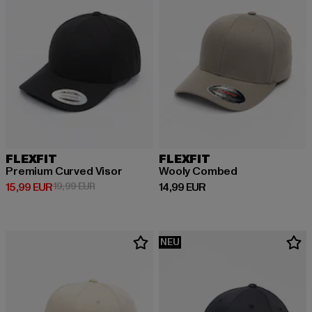
FLEXFIT
FLEXFIT
Premium Curved Visor
Wooly Combed
Derzeitiger Preis: 15,99 EUR
Aktionspreis: 19,99 EUR
Derzeitiger Preis: 14,99 EUR
15,99 EUR
19,99 EUR
14,99 EUR
NEU