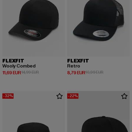
FLEXFIT
FLEXFIT
Wooly Combed
Retro
Derzeitiger Preis: 11,69 EUR
Aktionspreis: 14,99 EUR
Derzeitiger Preis: 8,79 EUR
Aktionspreis: 1
11,69 EUR
14,99 EUR
8,79 EUR
10,99 EUR
-32%
-22%