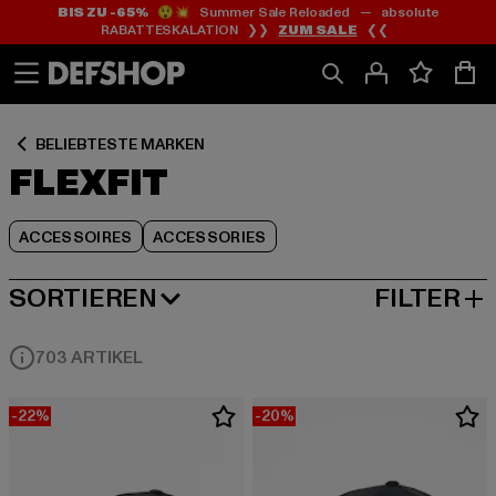
BIS ZU -65%
😲💥 Summer Sale Reloaded — absolute
Zum
Zum
Zum
RABATTESKALATION ❯❯
ZUM SALE
❮❮
Inhalt
Fußzeile
Produktraster
springen
springen
springen
BELIEBTESTE MARKEN
FLEXFIT
ACCESSOIRES
ACCESSORIES
SORTIEREN
FILTER
BELIEBTESTE
703 ARTIKEL
-22%
-20%