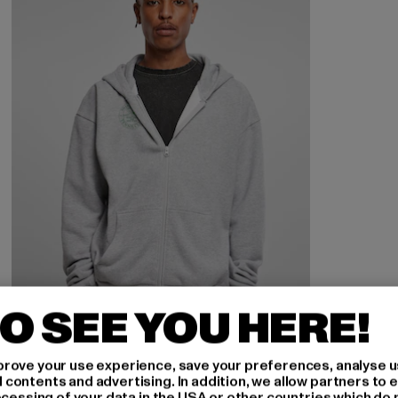
O SEE YOU HERE!
rove your use experience, save your preferences, analyse u
ontents and advertising. In addition, we allow partners to e
ocessing of your data in the USA or other countries which do 