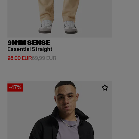
9N1M SENSE
Essential Straight
Derzeitiger Preis: 28,00 EUR
Aktionspreis: 69,99 EUR
28,00 EUR
69,99 EUR
-47%