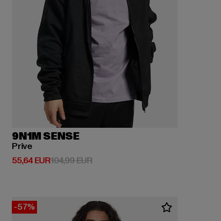
9N1M SENSE
Prive
Derzeitiger Preis: 55,64 EUR
Aktionspreis: 104,99 EUR
55,64 EUR
104,99 EUR
-57%