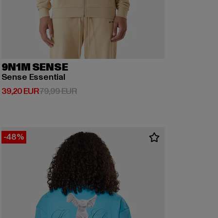
9N1M SENSE
Sense Essential
Derzeitiger Preis: 39,20 EUR
Aktionspreis: 79,99 EUR
39,20 EUR
79,99 EUR
-48%