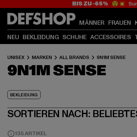
BIS ZU -65%
😲💥 Sum
MÄNNER
FRAUEN
NEU
BEKLEIDUNG
SCHUHE
ACCESSOIRES
UNISEX
MARKEN
ALL BRANDS
9N1M SENSE
9N1M SENSE
BEKLEIDUNG
SORTIEREN NACH:
BELIEBTE
135 ARTIKEL