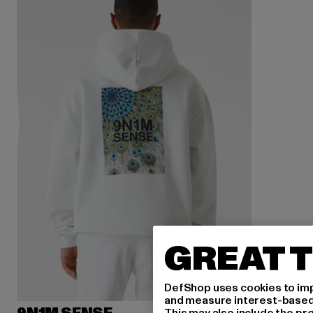
GREAT T
DefShop uses cookies to imp
and measure interest-based c
This may also include the pr