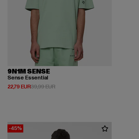
9N1M SENSE
Sense Essential
Derzeitiger Preis: 22,79 EUR
Aktionspreis: 39,99 EUR
22,79 EUR
39,99 EUR
-45%