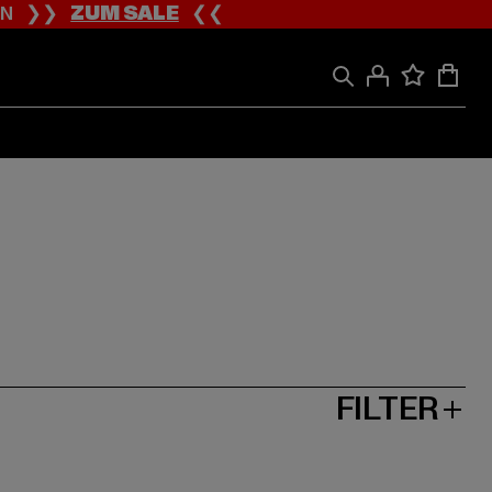
ION ❯❯
ZUM SALE
❮❮
FILTER