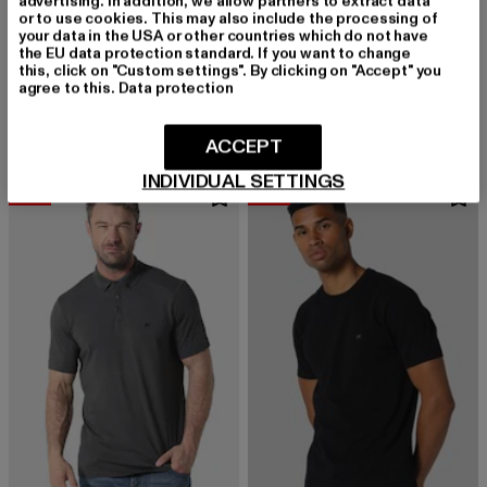
advertising. In addition, we allow partners to extract data
or to use cookies. This may also include the processing of
your data in the USA or other countries which do not have
the EU data protection standard. If you want to change
883POLICE
883POLICE
this, click on "Custom settings". By clicking on "Accept" you
SARABIA CHINO PANTS
NEPTUNES
agree to this.
Data protection
Derzeitiger Preis: 38,99 EUR
Aktionspreis: 59,99 EUR
Derzeitiger Preis: 19,80 EUR
Aktionspreis: 
38,99 EUR
59,99 EUR
19,80 EUR
44,99 EUR
ACCEPT
INDIVIDUAL SETTINGS
-56%
-30%