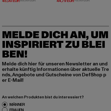
Derzeitiger Preis: 45,00 EUR
Aktionspreis: 89,99 EUR
Derzeitiger Preis: 44,79 EUR
Aktionspreis:
45,00 EUR
89,99 EUR
44,79 EUR
79,99 EUR
MELDE DICH AN, UM
INSPIRIERT ZU BLEI
BEN!
Melde dich hier für unseren Newsletter an und
erhalte künftig Informationen über aktuelle Tre
nds, Angebote und Gutscheine von DefShop p
er E-Mail!
An welchen Produkten bist du interessiert?
MÄNNER
FRAUEN