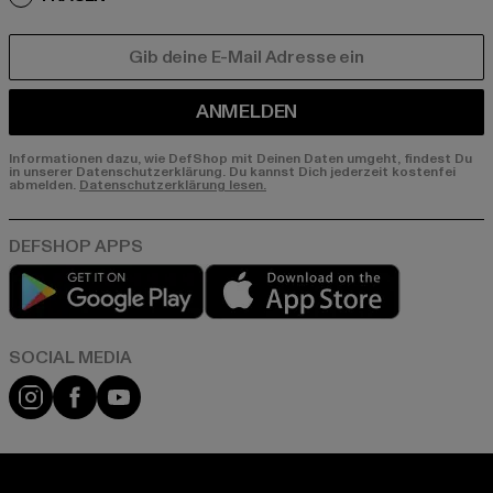
E-MAIL
ANMELDEN
Informationen dazu, wie DefShop mit Deinen Daten umgeht, findest Du
in unserer Datenschutzerklärung. Du kannst Dich jederzeit kostenfei
abmelden.
Datenschutzerklärung lesen.
Play market
App store
Instagram
Facebook
YouTube