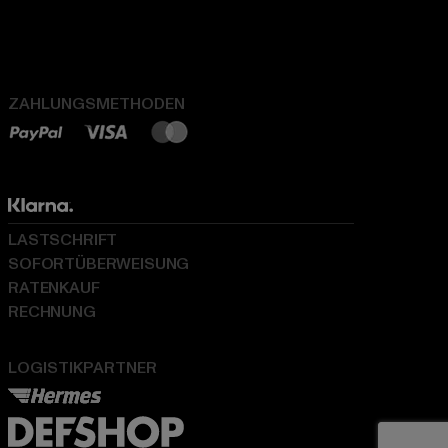
ZAHLUNGSMETHODEN
LASTSCHRIFT
SOFORTÜBERWEISUNG
RATENKAUF
RECHNUNG
LOGISTIKPARTNER