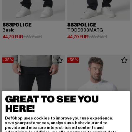
883POLICE
883POLICE
Basic
TODD993MATG
Derzeitiger Preis: 44,79 EUR
Aktionspreis: 79,99 EUR
Derzeitiger Preis: 44,79 EUR
Aktionspreis:
44,79 EUR
79,99 EUR
44,79 EUR
69,99 EUR
-35%
-56%
GREAT TO SEE YOU
HERE!
DefShop uses cookies to improve your use experience,
save your preferences, analyse use behaviour and to
provide and measure interest-based contents and