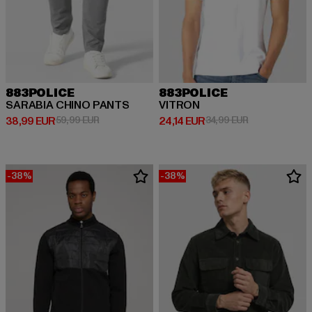
883POLICE
883POLICE
SARABIA CHINO PANTS
VITRON
Derzeitiger Preis: 38,99 EUR
Aktionspreis: 59,99 EUR
Derzeitiger Preis: 24,14 EUR
Aktionspreis: 
38,99 EUR
59,99 EUR
24,14 EUR
34,99 EUR
-38%
-38%