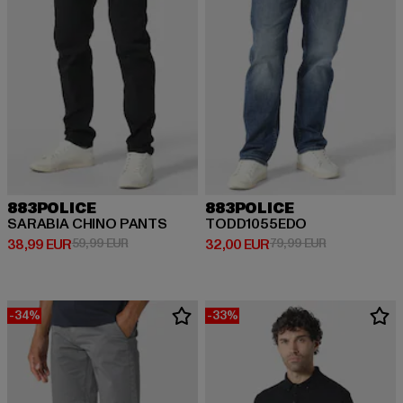
883POLICE
883POLICE
SARABIA CHINO PANTS
TODD1055EDO
Derzeitiger Preis: 38,99 EUR
Aktionspreis: 59,99 EUR
Derzeitiger Preis: 32,00 EUR
Aktionspreis:
38,99 EUR
59,99 EUR
32,00 EUR
79,99 EUR
-34%
-33%